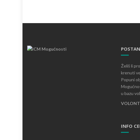
POSTAN
Želiš li p
krenuti ve
Popuni ob
Mogućnost
u bazu vo
VOLONTI
INFO C