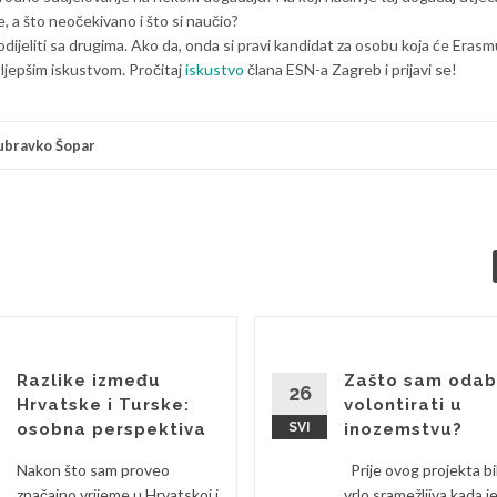
je, a što neočekivano i što si naučio?
podijeliti sa drugima. Ako da, onda si pravi kandidat za osobu koja će Eras
 ljepšim iskustvom. Pročitaj
iskustvo
člana ESN-a Zagreb i prijavi se!
ubravko Šopar
Razlike između
Zašto sam odab
26
Hrvatske i Turske:
volontirati u
osobna perspektiva
SVI
inozemstvu?
Nakon što sam proveo
Prije ovog projekta bi
značajno vrijeme u Hrvatskoj i
vrlo sramežljiva kada j