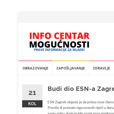
Skip
OBRAZOVANJE
ZAPOŠLJAVANJE
ZDRAVLJE
to
content
Budi dio ESN-a Zagr
21
ESN Zagreb objavio je da prima nove članove. 
KOL
Previše ili premalo izgovorenih riječi u danu
svoju priču. Koje je bilo tvoje prvo međun