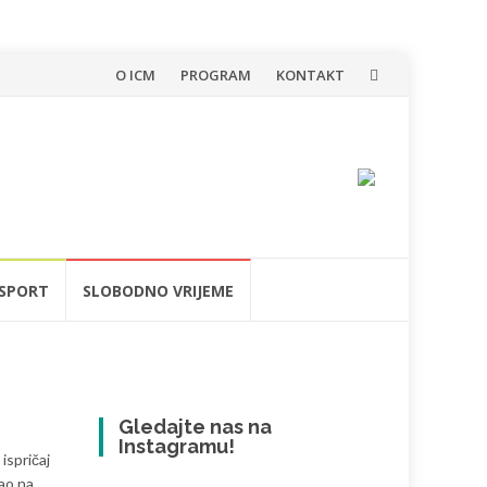
Skip
O ICM
PROGRAM
KONTAKT
to
content
SPORT
SLOBODNO VRIJEME
Gledajte nas na
Instagramu!
ispričaj
cao na