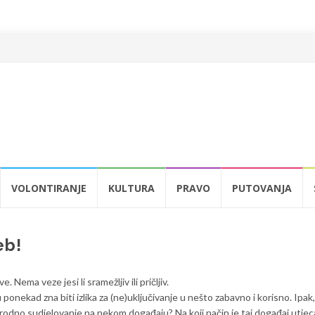
VOLONTIRANJE
KULTURA
PRAVO
PUTOVANJA
eb!
Nema veze jesi li sramežljiv ili pričljiv.
 ponekad zna biti izlika za (ne)uključivanje u nešto zabavno i korisno. Ipak, 
arodno sudjelovanje na nekom događaju? Na koji način je taj događaj utje