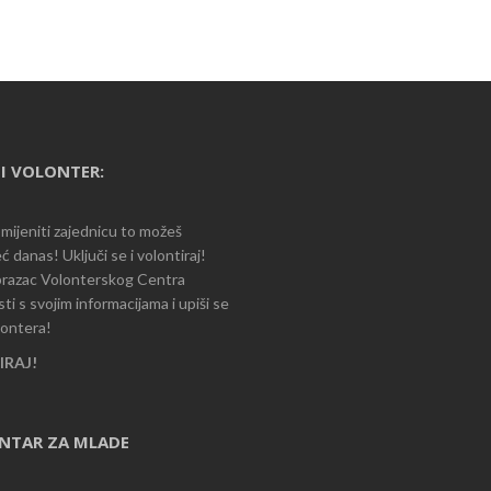
I VOLONTER:
romijeniti zajednicu to možeš
ć danas! Uključi se i volontiraj!
razac Volonterskog Centra
i s svojim informacijama i upiši se
lontera!
RAJ!
ENTAR ZA MLADE