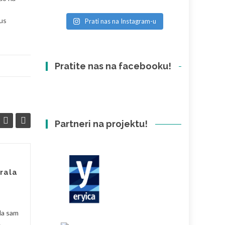
mus
Prati nas na Instagram-u
Pratite nas na facebooku!
Partneri na projektu!
Kreativne radionice i
19
17
rala
druženje mladih u
SVI
Daruvaru kroz
TRA
suradnju udruga
Impress i Korak dalje
la sam
e