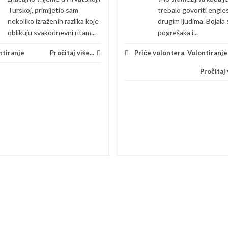
Turskoj, primijetio sam
trebalo govoriti engles
nekoliko izraženih razlika koje
drugim ljudima. Bojala
oblikuju svakodnevni ritam...
pogrešaka i...
ntiranje
Pročitaj više...
Priče volontera
,
Volontiranje
Pročitaj v