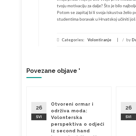
tvoju motivaciju za dalje? Što je bilo najbol
Potom se zapitaj bi li svoja iskustva želio 
studentima boravak u Hrvatskoj učiniti još
Categories:
Volontiranje
/
by
D
Povezane objave '
pe:
Otvoreni ormar i
o jutro
26
26
održiva moda:
SVI
Volonterska
SVI
ao
perspektiva o odjeći
og
iz second hand
kviru