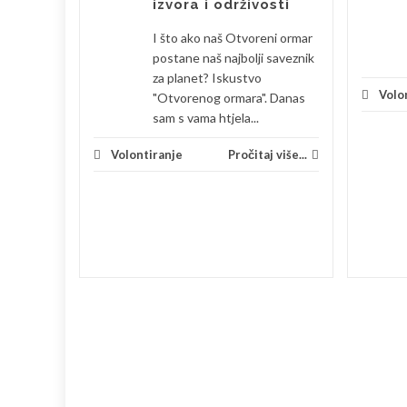
izvora i održivosti
dna
I što ako naš Otvoreni ormar
postane naš najbolji saveznik
tjedna
za planet? Iskustvo
glašava
Volo
"Otvorenog ormara". Danas
nost kao
sam s vama htjela...
vom parku
Volontiranje
Pročitaj više...
vanja
...
 više...