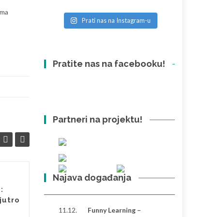
ema
Prati nas na Instagram-u
Pratite nas na facebooku!
Partneri na projektu!
Najava događanja
Video povodom
21
03
:
Međunarodnog dana
jutro
OŽU
sreće
OŽU
11.12.
Funny Learning –