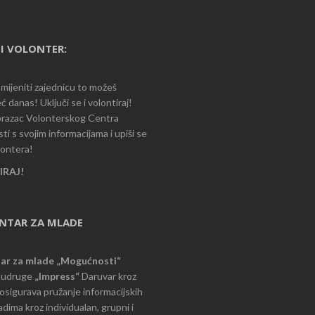
I VOLONTER:
romijeniti zajednicu to možeš
ć danas! Uključi se i volontiraj!
razac Volonterskog Centra
i s svojim informacijama i upiši se
lontera!
RAJ!
ENTAR ZA MLADE
tar za mlade „Mogućnosti“
e udruge
„Impress“
Daruvar kroz
d osigurava pružanje informacijskih
dima kroz individualan, grupni i