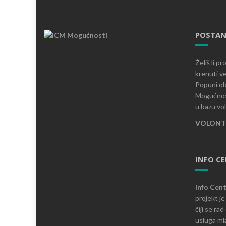
POSTAN
Želiš li p
krenuti ve
Popuni ob
Mogućnost
u bazu vo
VOLONTI
INFO C
Info Cen
projekt j
čiji se ra
usluga mla