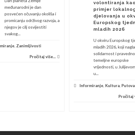
Dan planeta Zemlje
volontiranja ka
međunarodni je dan
primjer lokalno
posvećen očuvanju okoliša i
djelovanja u ok
promicanju održivog razvoja, a
Europskog tjed
njegov je cilj osvijestiti
mladih 2026
svakog...
U okviru Europskog tj
rmiranje
,
Zanimljivosti
mladih 2026, koji nagl
solidarnost i pravedn
Pročitaj više...
temeljne europske
vrijednosti, u Julijevo
u...
Informiranje
,
Kultura
,
Putova
Pročitaj v