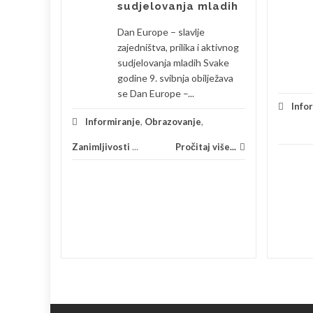
26.
sudjelovanja mladih
nja Dana
Dan Europe – slavlje
1. ožujka
zajedništva, prilika i aktivnog
tar Rudolf
sudjelovanja mladih Svake
godine 9. svibnja obilježava
se Dan Europe –...
Info
 više...
Informiranje
,
Obrazovanje
,
Zanimljivosti
...
Pročitaj više...