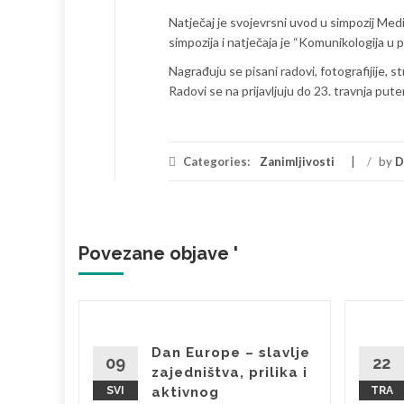
Natječaj je svojevrsni uvod u simpozij Medij
simpozija i natječaja je “Komunikologija u p
Nagrađuju se pisani radovi, fotografijije, st
Radovi se na prijavljuju do 23. travnja put
Categories:
Zanimljivosti
/
by
D
Povezane objave '
Dan Europe – slavlje
aži i
09
22
zajedništva, prilika i
kosti
SVI
aktivnog
TRA