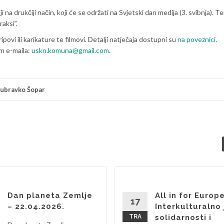
i na drukčiji način, koji će se održati na Svjetski dan medija (3. svibnja). T
raksi”.
ripovi ili karikature te filmovi. Detalji natječaja dostupni su
na poveznici
.
em e-maila:
uskn.komuna@gmail.com
.
ubravko Šopar
Dan planeta Zemlje
All in for Europe
17
– 22.04.2026.
Interkulturalno 
TRA
solidarnosti i