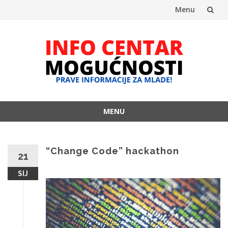
Menu
Skip
to
content
MENU
Skip
to
content
“Change Code” hackathon
21
SIJ