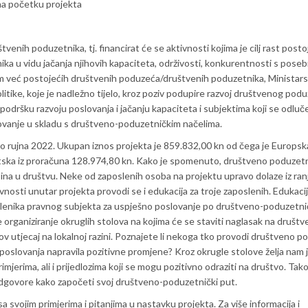
 na početku projekta
tvenih poduzetnika, tj. financirat će se aktivnosti kojima je cilj rast posto
a u vidu jačanja njihovih kapaciteta, održivosti, konkurentnosti s pose
m već postojećih društvenih poduzeća/društvenih poduzetnika, Ministars
olitike, koje je nadležno tijelo, kroz poziv podupire razvoj društvenog pod
 podršku razvoju poslovanja i jačanju kapaciteta i subjektima koji se odluč
lovanje u skladu s društveno-poduzetničkim načelima.
 do rujna 2022. Ukupan iznos projekta je 859.832,00 kn od čega je Europsk
atska iz proračuna 128.974,80 kn. Kako je spomenuto, društveno poduzet
ina u društvu. Neke od zaposlenih osoba na projektu upravo dolaze iz ranj
vnosti unutar projekta provodi se i edukacija za troje zaposlenih. Edukac
lenika pravnog subjekta za uspješno poslovanje po društveno-poduzetni
 organiziranje okruglih stolova na kojima će se staviti naglasak na društ
ov utjecaj na lokalnoj razini. Poznajete li nekoga tko provodi društveno p
ta poslovanja napravila pozitivne promjene? Kroz okrugle stolove želja nam 
rimjerima, ali i prijedlozima koji se mogu pozitivno odraziti na društvo. Tak
odgovore kako započeti svoj društveno-poduzetnički put.
svojim primjerima i pitanjima u nastavku projekta. Za više informacija i