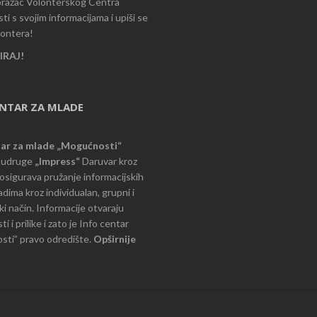
razac Volonterskog Centra
i s svojim informacijama i upiši se
lontera!
RAJ!
ENTAR ZA MLADE
tar za mlade „Mogućnosti“
e udruge
„Impress“
Daruvar kroz
d osigurava pružanje informacijskih
dima kroz individualan, grupni i
i način. Informacije otvaraju
 i prilike i zato je Info centar
ti” pravo odredište.
Opširnije