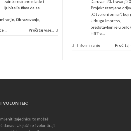
zainteresirane mlade i
Daruvar, 23. travanj 2
ljubitelje filma da se...
Projekt razmjene odje
„Otvoreni ormar“, koji
rmiranje
,
Obrazovanje
,
Udruga Impress,
predstavljen je u prilo
ce
...
Pročitaj više...
HRT-a...
Informiranje
Pročitaj v
I VOLONTER:
romijeniti zajednicu to možeš
ć danas! Uključi se i volontiraj!