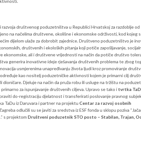
ktivnosti.
 razvoja društvenog poduzetništva u Republici Hrvatskoj za razdoblje od
ljeno na načelima društvene, okolišne i ekonomske održivosti, kod kojeg 
i većim dijelom ulaže za dobrobit zajednice. Društveno poduzetništvo je ino
nomskih, društvenih i ekoloških pitanja koji potiče zapošljavanje, socijal
ove ekonomske, ali i društvene vrijednosti na način da potiče društvo tolera
tva generira inovativne ideje rješavanja društvenih problema te zbog to
inovacija usmjerenima unapređivanju života ljudi kroz promoviranje društ
određuje kao nositelj poduzetničke aktivnosti kojem je primarni cilj društ
ili dioničare. Djeluje na način da pruža robu ili usluge na tržištu na poduzetn
 primarno za ispunjavanje društvenih ciljeva. Upravo se tako i
tvrtka Ta
aviti do-registraciju djelatnost i transferirati poslovanje pravnog subj
a TaDu iz Daruvara i partner na projektu
Centar za razvoj osobnih
Zagreba odlučili su se javiti za sredstva iz ESF fonda u sklopu poziva “Jač
I.” s projektom
Društveni poduzetnik STO posto – Stabilan, Trajan, Od