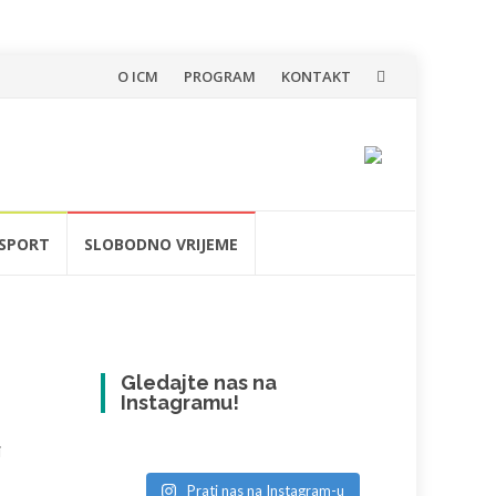
Skip
O ICM
PROGRAM
KONTAKT
to
content
SPORT
SLOBODNO VRIJEME
Gledajte nas na
Instagramu!
i
Prati nas na Instagram-u