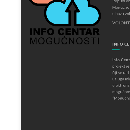
Popuni ob
Mogućnost
u bazu vo
VOLONTI
INFO C
Info Cen
projekt j
čiji se ra
usluga mla
elektronsk
mogućnosti
“Mogućnos