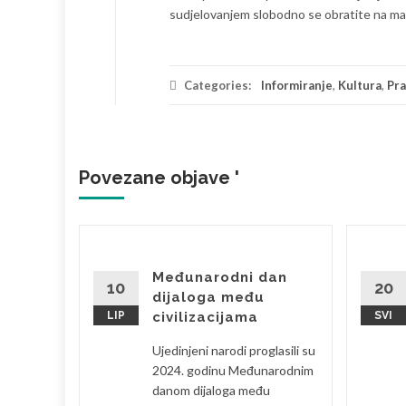
sudjelovanjem slobodno se obratite na ma
Categories:
Informiranje
,
Kultura
,
Pr
Povezane objave '
lavlje
Međunarodni dan
lika i
10
20
dijaloga među
LIP
civilizacijama
SVI
mladih
Ujedinjeni narodi proglasili su
2024. godinu Međunarodnim
 aktivnog
danom dijaloga među
 Svake