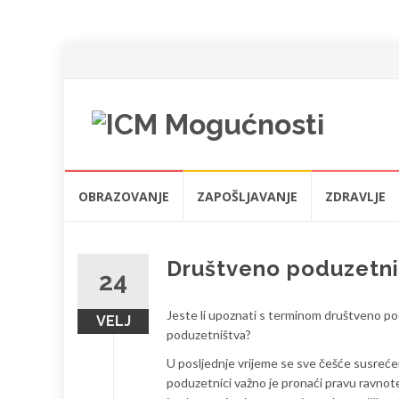
Skip
OBRAZOVANJE
ZAPOŠLJAVANJE
ZDRAVLJE
to
content
Društveno poduzetni
24
Jeste li upoznati s terminom društveno po
VELJ
poduzetništva?
U posljednje vrijeme se sve češće susreće
poduzetnici važno je pronaći pravu ravnot