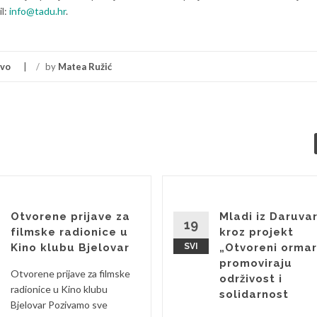
il:
info@tadu.hr
.
avo
/
by
Matea Ružić
Otvorene prijave za
Mladi iz Daruva
19
filmske radionice u
kroz projekt
Kino klubu Bjelovar
SVI
„Otvoreni ormar
promoviraju
Otvorene prijave za filmske
održivost i
radionice u Kino klubu
solidarnost
Bjelovar Pozivamo sve