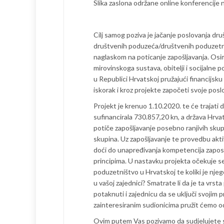
Slika zaslona održane online konferencije
Cilj samog poziva je jačanje poslovanja druš
društvenih poduzeća/društvenih poduzetnik
naglaskom na poticanje zapošljavanja. Osi
mirovinskoga sustava, obitelji i socijalne p
u Republici Hrvatskoj pružajući financijsku
iskorak i kroz projekte započeti svoje pos
Projekt je krenuo 1.10.2020. te će trajati
sufinancirala 730.857,20 kn, a država Hrv
potiče zapošljavanje posebno ranjivih skup
skupina. Uz zapošljavanje te provedbu akti
doći do unapređivanja kompetencija zapos
principima. U nastavku projekta očekuje se
poduzetništvo u Hrvatskoj te koliki je njeg
u vašoj zajednici? Smatrate li da je ta vrs
potaknuti i zajednicu da se uključi svojim p
zainteresiranim sudionicima pružit ćemo 
Ovim putem Vas pozivamo da sudjelujete sa 