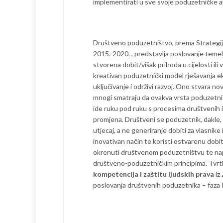
implementirati u sve svoje poduzetničke a
Društveno poduzetništvo, prema Strategiji
2015.-2020. , predstavlja poslovanje teme
stvorena dobit/višak prihoda u cijelosti il
kreativan poduzetnički model rješavanja eko
uključivanje i održivi razvoj. Ono stvara n
mnogi smatraju da ovakva vrsta poduzetniš
ide ruku pod ruku s procesima društvenih 
promjena. Društveni se poduzetnik, dakle, 
utjecaj, a ne generiranje dobiti za vlasnike 
inovativan način te koristi ostvarenu dobit
okrenuti društvenom poduzetništvu te napr
društveno-poduzetničkim principima. Tvrtk
kompetencija i zaštitu ljudskih prava
iz 
poslovanja društvenih poduzetnika – faza 