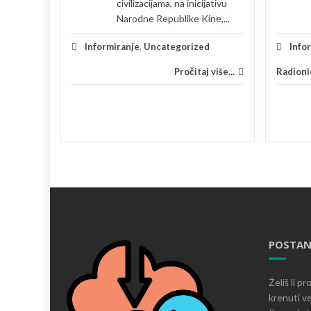
civilizacijama, na inicijativu
lježava
Narodne Republike Kine,...
Informiranje
,
Uncategorized
Info
Pročitaj više...
Radioni
 više...
POSTAN
Želiš li p
krenuti ve