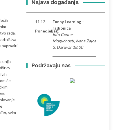
Najava događanja
jećih
11.12.
Funny Learning –
bnim
radionica
Ponedjeljak!
tvo rada,
Info Centar
uzetništva
Mogućnosti, Ivana Zajca
e napraviti
3, Daruvar 18:00
a unija
Podržavaju nas
ništvo
ivih
ijom će
čkim
veno
oslovanje
je
ođer, svim