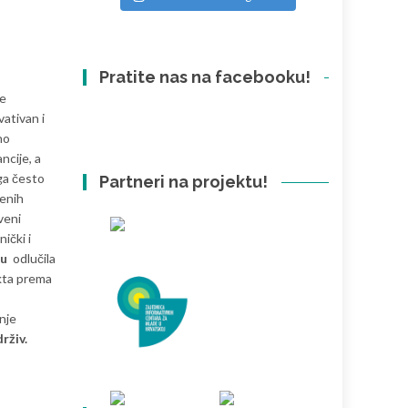
Pratite nas na facebooku!
se
vativan i
no
ncije, a
ga često
Partneri na projektu!
venih
veni
ički i
Du
odlučila
ekta prema
anje
rživ.