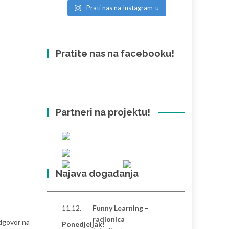
Prati nas na Instagram-u
Pratite nas na facebooku!
Partneri na projektu!
Najava događanja
11.12.
Funny Learning –
radionica
odgovor na
Ponedjeljak!