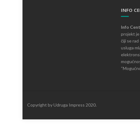
INFO C
Info Cen
projekt j
čiji se ra
usluga mla
elektronsk
mogućnosti
“Mogućnos
Copyright by Udruga Impress 2020.