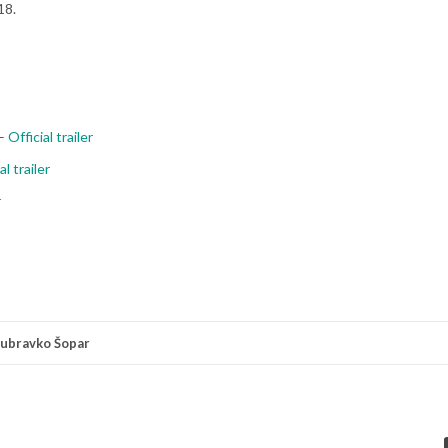
18.
 –
Official trailer
al trailer
r
ubravko Šopar