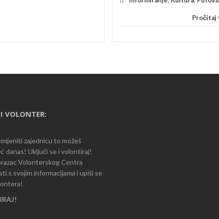
Pročitaj v
I VOLONTER:
romijeniti zajednicu to možeš
ć danas! Uključi se i volontiraj!
razac Volonterskog Centra
i s svojim informacijama i upiši se
lontera!
RAJ!