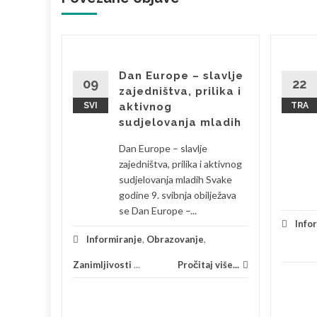
Dan Europe – slavlje
aži i
09
22
zajedništva, prilika i
kosti
SVI
aktivnog
TRA
26.
sudjelovanja mladih
nja Dana
Dan Europe – slavlje
1. ožujka
zajedništva, prilika i aktivnog
tar Rudolf
sudjelovanja mladih Svake
godine 9. svibnja obilježava
se Dan Europe –...
Info
 više...
Informiranje
,
Obrazovanje
,
Zanimljivosti
...
Pročitaj više...