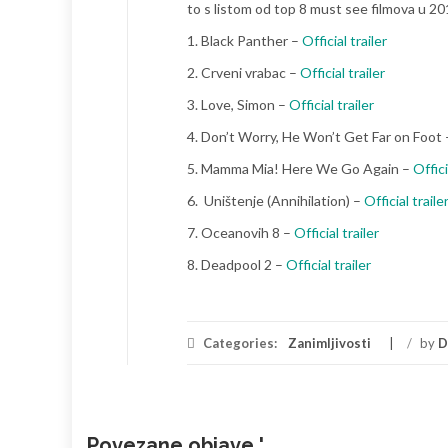
to s listom od top 8 must see filmova u 20
1. Black Panther –
Official trailer
2. Crveni vrabac –
Official trailer
3. Love, Simon –
Official trailer
4. Don’t Worry, He Won’t Get Far on Foot
5. Mamma Mia! Here We Go Again –
Offici
6. Uništenje (Annihilation) –
Official traile
7. Oceanovih 8 –
Official trailer
8. Deadpool 2 –
Official trailer
Categories:
Zanimljivosti
/
by
D
Povezane objave '