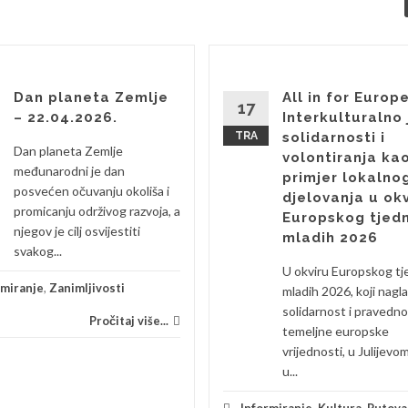
Dan planeta Zemlje
All in for Europe
17
– 22.04.2026.
Interkulturalno 
TRA
solidarnosti i
Dan planeta Zemlje
volontiranja ka
međunarodni je dan
primjer lokalno
posvećen očuvanju okoliša i
djelovanja u ok
promicanju održivog razvoja, a
Europskog tjed
njegov je cilj osvijestiti
mladih 2026
svakog...
U okviru Europskog tj
rmiranje
,
Zanimljivosti
mladih 2026, koji nagl
solidarnost i pravedn
Pročitaj više...
temeljne europske
vrijednosti, u Julijevo
u...
Informiranje
,
Kultura
,
Putova