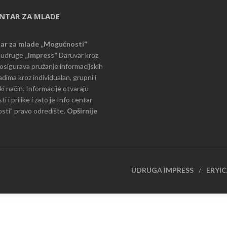
ENTAR ZA MLADE
tar za mlade „Mogućnosti“
e udruge
„Impress“
Daruvar kroz
d osigurava pružanje informacijskih
dima kroz individualan, grupni i
i način. Informacije otvaraju
 i prilike i zato je Info centar
ti” pravo odredište.
Opširnije
UDRUGA IMPRESS
ERYI