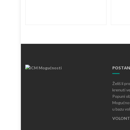
POSTAN
Želiš li p
krenuti ve
Popuni ob
Mogućnost
u bazu vo
VOLONTI