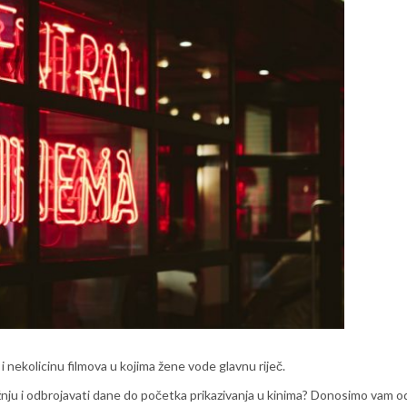
i nekolicinu filmova u kojima žene vode glavnu riječ.
žnju i odbrojavati dane do početka prikazivanja u kinima? Donosimo vam 