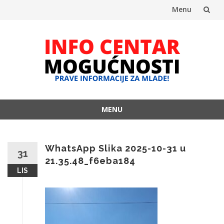
Menu
Skip
to
content
MENU
Skip
to
content
WhatsApp Slika 2025-10-31 u
31
21.35.48_f6eba184
LIS