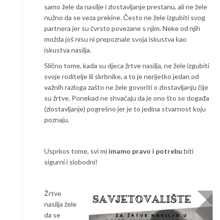
samo žele da nasilje i zlostavljanje prestanu, ali ne žele
nužno da se veza prekine. Često ne žele izgubiti svog
partnera jer su čvrsto povezane s njim. Neke od njih
možda još nisu ni prepoznale svoja iskustva kao
iskustva nasilja.
Slično tome, kada su djeca žrtve nasilja, ne žele izgubiti
svoje roditelje ili skrbnike, a to je nerijetko jedan od
važnih razloga zašto ne žele govoriti o zlostavljanju čije
su žrtve. Ponekad ne shvaćaju da je ono što se događa
(zlostavljanje) pogrešno jer je to jedina stvarnost koju
poznaju.
Usprkos tome, svi mi
imamo pravo i potrebu
biti
sigurni i slobodni!
Žrtve
nasilja žele
da se