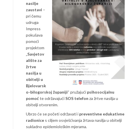
nasilje
zaustavi
–
pri čemu
udruga
Impress
pokušava
pomoći
projektom
„
Savjetov
alište za
žrtve
nasilja u
obitelji u
Bjelovarsk
o-bilogorskoj županiji
“ pružajući
psihosocijalnu
pomoć
te održavajući
SOS telefon
za žrtve nasilja u
obitelji otvorenim.
Ubrzo će se početi održavati i
preventivne edukativne
radionice
s ciljem osvješćivanja žrtava nasilja u obitelji
sukladno epidemiološkim mjerama.