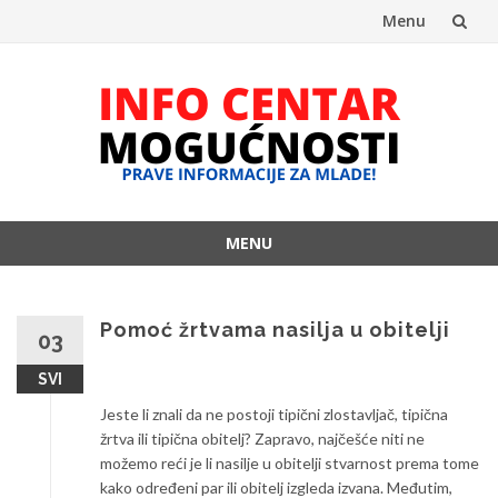
Menu
Skip
to
content
MENU
Skip
to
content
Pomoć žrtvama nasilja u obitelji
03
SVI
Jeste li znali da ne postoji tipični zlostavljač, tipična
žrtva ili tipična obitelj? Zapravo, najčešće niti ne
možemo reći je li nasilje u obitelji stvarnost prema tome
kako određeni par ili obitelj izgleda izvana. Međutim,