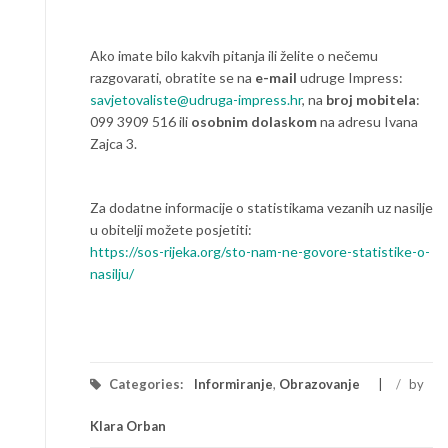
Ako imate bilo kakvih pitanja ili želite o nečemu
razgovarati, obratite se na
e-mail
udruge Impress:
savjetovaliste@udruga-impress.hr
, na
broj mobitela
:
099 3909 516 ili
osobnim dolaskom
na adresu Ivana
Zajca 3.
Za dodatne informacije o statistikama vezanih uz nasilje
u obitelji možete posjetiti:
https://sos-rijeka.org/sto-nam-ne-govore-statistike-o-
nasilju/
Categories:
Informiranje
,
Obrazovanje
/
by
Klara Orban