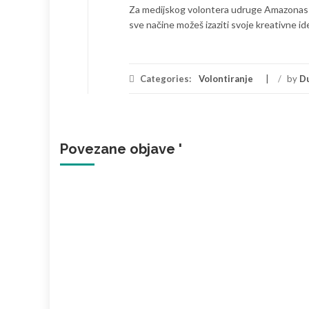
Za medijskog volontera udruge Amazonas mogu
sve načine možeš izaziti svoje kreativne id
Categories:
Volontiranje
/
by
D
Povezane objave '