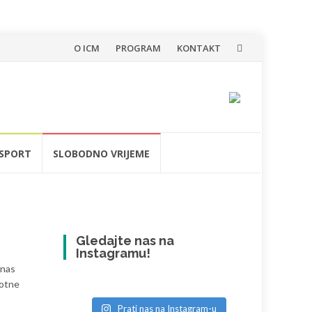
Skip
O ICM
PROGRAM
KONTAKT
to
content
SPORT
SLOBODNO VRIJEME
Gledajte nas na
Instagramu!
onas
votne
Prati nas na Instagram-u