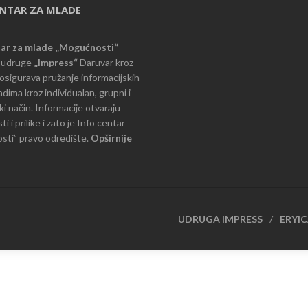
ENTAR ZA MLADE
tar za mlade „Mogućnosti“
e udruge
„Impress“
Daruvar kroz
d osigurava pružanje informacijskih
dima kroz individualan, grupni i
i način. Informacije otvaraju
 i prilike i zato je Info centar
ti” pravo odredište.
Opširnije
UDRUGA IMPRESS
ERYI