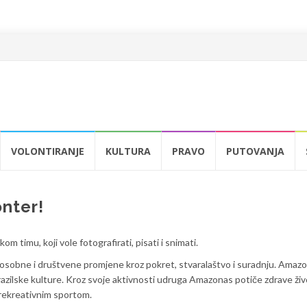
VOLONTIRANJE
KULTURA
PRAVO
PUTOVANJA
onter!
 timu, koji vole fotografirati, pisati i snimati.
osobne i društvene promjene kroz pokret, stvaralaštvo i suradnju. Amaz
razilske kulture. Kroz svoje aktivnosti udruga Amazonas potiče zdrave ži
i rekreativnim sportom.