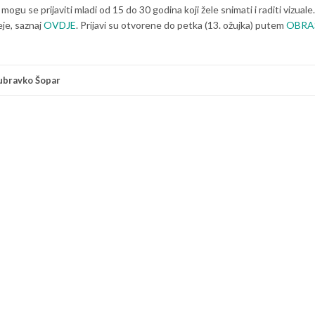
 se prijaviti mladi od 15 do 30 godina koji žele snimati i raditi vizuale
eje, saznaj
OVDJE
. Prijavi su otvorene do petka (13. ožujka) putem
OBRA
ubravko Šopar