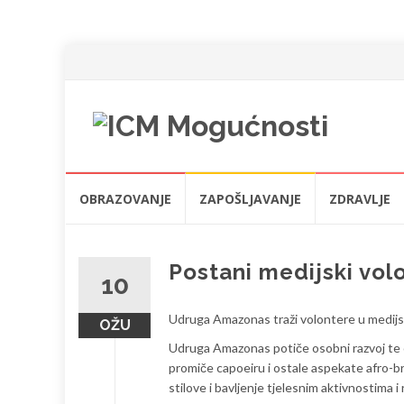
Skip
OBRAZOVANJE
ZAPOŠLJAVANJE
ZDRAVLJE
to
content
Postani medijski vol
10
Udruga Amazonas traži volontere u medijskom
OŽU
Udruga Amazonas potiče osobni razvoj te 
promiče capoeiru i ostale aspekate afro-b
stilove i bavljenje tjelesnim aktivnostima 