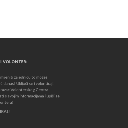
I VOLONTER:
romijeniti zajednicu to možeš
ć danas! Uključi se i volontiraj!
razac Volonterskog Centra
i s svojim informacijama i upiši se
lontera!
RAJ!