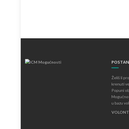
POSTAN
Želiš li p
krenuti ve
Popuni ob
Mogućnost
u bazu vo
VOLONTI