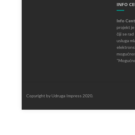
INFO C
Info Cen
projekt j
čiji se ra
usluga mla
elektronsk
mogućnosti
“Mogućnos
Copyright by Udruga Impress 2020.