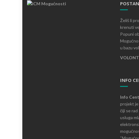
POSTAN
Želiš li p
krenuti ve
Popuni ob
Mogućnost
u bazu vo
VOLONTI
INFO C
Info Cen
projekt j
čiji se ra
usluga mla
elektronsk
mogućnosti
“Mogućnos