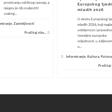
promicanju održivog razvoja, a
Europskog tjed
njegov je cilj osvijestiti
mladih 2026
svakog...
U okviru Europskog tj
rmiranje
,
Zanimljivosti
mladih 2026, koji nagl
solidarnost i pravedn
Pročitaj više...
temeljne europske
vrijednosti, u Julijevo
u...
Informiranje
,
Kultura
,
Putova
Pročitaj v