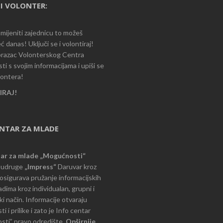
I VOLONTER:
romijeniti zajednicu to možeš
ć danas! Uključi se i volontiraj!
razac Volonterskog Centra
i s svojim informacijama i upiši se
lontera!
RAJ!
ENTAR ZA MLADE
tar za mlade „Mogućnosti“
e udruge
„Impress“
Daruvar kroz
d osigurava pružanje informacijskih
dima kroz individualan, grupni i
i način. Informacije otvaraju
 i prilike i zato je Info centar
ti” pravo odredište.
Opširnije