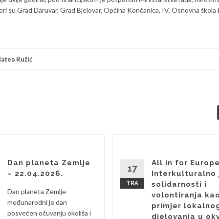
rtneri su Grad Daruvar, Grad Bjelovar, Općina Končanica, IV. Osnovna škola B
atea Ružić
Dan planeta Zemlje
All in for Europe
17
– 22.04.2026.
Interkulturalno 
TRA
solidarnosti i
Dan planeta Zemlje
volontiranja ka
međunarodni je dan
primjer lokalno
posvećen očuvanju okoliša i
djelovanja u ok