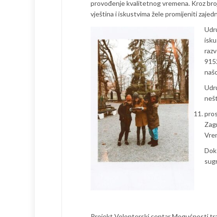
provođenje kvalitetnog vremena. Kroz broj
vještina i iskustvima žele promijeniti zajed
Udru
isku
razv
9152
našo
Udru
nešt
pros
Zagr
Vrem
Dok 
sugr
Projekt Volonterski centar Mogućnosti tra