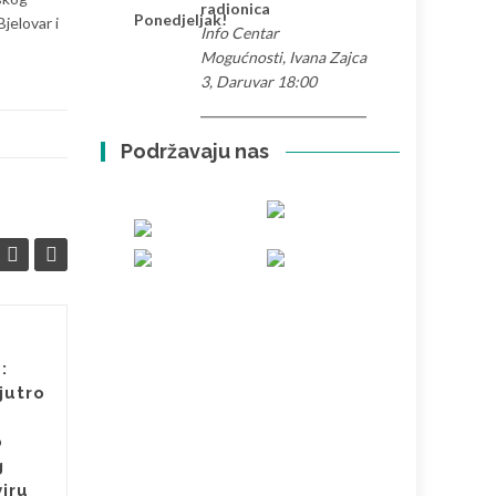
radionica
Ponedjeljak!
jelovar i
Info Centar
Mogućnosti, Ivana Zajca
3, Daruvar 18:00
Podržavaju nas
Video povodom
21
03
:
Međunarodnog dana
jutro
OŽU
sreće
OŽU
Daruvar, 20. ožujka 2026.
o
Povodom Međunarodnog
g
dana sreće, 20. ožujka 2026.,
viru