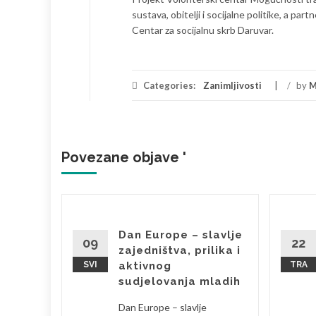
sustava, obitelji i socijalne politike, a pa
Centar za socijalnu skrb Daruvar.
Categories:
Zanimljivosti
/
by
M
Povezane objave '
Dan Europe – slavlje
aži i
09
22
zajedništva, prilika i
kosti
SVI
aktivnog
TRA
26.
sudjelovanja mladih
nja Dana
Dan Europe – slavlje
1. ožujka