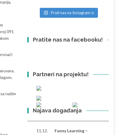
nanja,
Prati nas na Instagram-u
im
broj 091
rukom
Pratite nas na facebooku!
pronaći
aruvara.
Partneri na projektu!
blagom.
 sa našim
Najava događanja
11.12.
Funny Learning –
skog