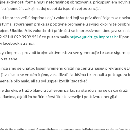
ne aktivnosti formalnog i neformalnog obrazovanja, prikupljanjem novih z
nicu i pomoći svakoj mladoj osobi da ispuni svoj potencijal.
zi Impress veliki doprinos daju volonteri koji su privučeni željom za novim
stvima, stvaranjem prilika za pozitivne promjene u svojoj okolini te osobn
ojem. Ukoliko želiš volontirati i pridružiti se Impressivnom timu javi se na 
 621 ili 099 3909 9516 te putem maila
prijave@udruga-impress.hr
ili po
j facebook stranici.
ga Impress provodi brojne aktivnosti za sve generacije te ćete sigurno 
o za sebe.
inca smo se unatoč lošem vremenu družili na centru našeg prekrasnog D
ijavali smo se vrućim čajem, zaslađivali slatkišima te krenuli u potragu za 
ena je bilo malo, ali su svi uspjeli izvršiti zadatke!
je dio ekipe tražio blago u Julijevom parku, na štandu smo se uz čaj družili
ađanima, dijelili im božićne čestitke te veselje i pozitivnu energiju!
je dvije godine, pod financijskom je potporom Ministarstva rada, mirovin