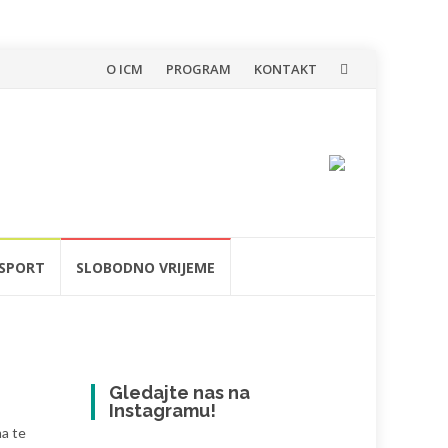
Skip
O ICM
PROGRAM
KONTAKT
to
content
SPORT
SLOBODNO VRIJEME
Gledajte nas na
Instagramu!
ma te