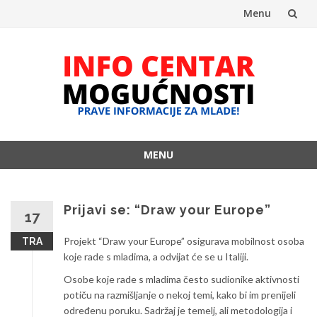
Menu
Skip
to
content
MENU
Skip
to
content
Prijavi se: “Draw your Europe”
17
Projekt “Draw your Europe” osigurava mobilnost osoba
TRA
koje rade s mladima, a odvijat će se u Italiji.
Osobe koje rade s mladima često sudionike aktivnosti
potiču na razmišljanje o nekoj temi, kako bi im prenijeli
određenu poruku. Sadržaj je temelj, ali metodologija i