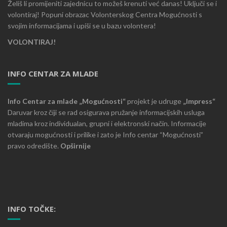
Želiš li promijeniti zajednicu to možeš krenuti već danas! Uključi se i
volontiraj! Popuni obrazac Volonterskog Centra Mogućnosti s
svojim informacijama i upiši se u bazu volontera!
VOLONTIRAJ!
INFO CENTAR ZA MLADE
Info Centar za mlade „Mogućnosti“
projekt je udruge
„Impress“
Daruvar kroz čiji se rad osigurava pružanje informacijskih usluga
mladima kroz individualan, grupni i elektronski način. Informacije
otvaraju mogućnosti i prilike i zato je Info centar “Mogućnosti”
pravo odredište.
Opširnije
INFO TOČKE: