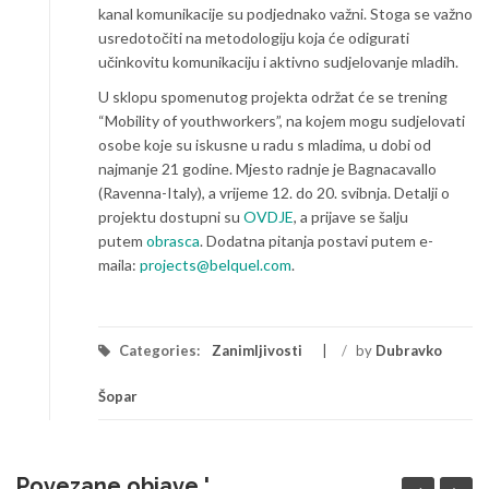
kanal komunikacije su podjednako važni. Stoga se važno
usredotočiti na metodologiju koja će odigurati
učinkovitu komunikaciju i aktivno sudjelovanje mladih.
U sklopu spomenutog projekta održat će se trening
“Mobility of youthworkers”, na kojem mogu sudjelovati
osobe koje su iskusne u radu s mladima, u dobi od
najmanje 21 godine. Mjesto radnje je Bagnacavallo
(Ravenna-Italy), a vrijeme 12. do 20. svibnja. Detalji o
projektu dostupni su
OVDJE
, a prijave se šalju
putem
obrasca
. Dodatna pitanja postavi putem e-
maila:
projects@belquel.com
.
Categories:
Zanimljivosti
/
by
Dubravko
Šopar
Povezane objave '