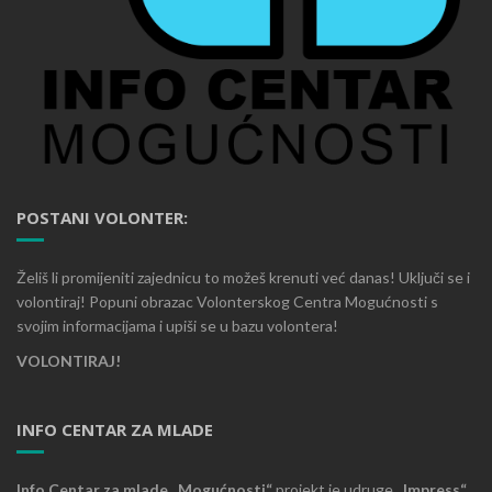
POSTANI VOLONTER:
Želiš li promijeniti zajednicu to možeš krenuti već danas! Uključi se i
volontiraj! Popuni obrazac Volonterskog Centra Mogućnosti s
svojim informacijama i upiši se u bazu volontera!
VOLONTIRAJ!
INFO CENTAR ZA MLADE
Info Centar za mlade „Mogućnosti“
projekt je udruge
„Impress“