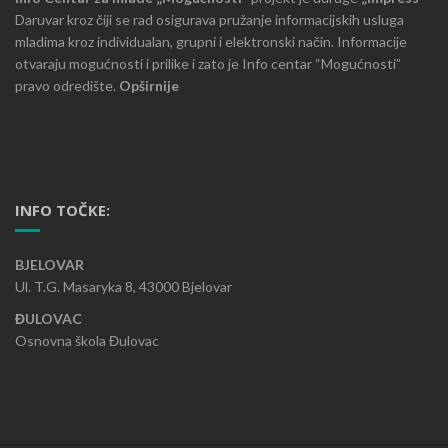
Daruvar kroz čiji se rad osigurava pružanje informacijskih usluga
mladima kroz individualan, grupni i elektronski način. Informacije
otvaraju mogućnosti i prilike i zato je Info centar “Mogućnosti”
pravo odredište.
Opširnije
INFO TOČKE:
BJELOVAR
Ul. T.G. Masaryka 8, 43000 Bjelovar
ĐULOVAC
Osnovna škola Đulovac