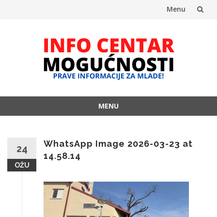
Menu
Skip
to
content
MENU
Skip
to
content
WhatsApp Image 2026-03-23 at
24
14.58.14
OŽU