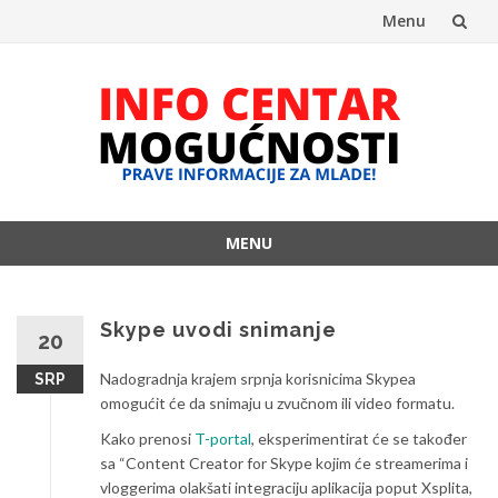
Menu
Skip
to
content
MENU
Skip
to
content
Skype uvodi snimanje
20
Nadogradnja krajem srpnja korisnicima Skypea
SRP
omogućit će da snimaju u zvučnom ili video formatu.
Kako prenosi
T-portal
, eksperimentirat će se također
sa “Content Creator for Skype kojim će streamerima i
vloggerima olakšati integraciju aplikacija poput Xsplita,