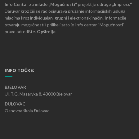
Info Centar za mlade „Mogućnosti“
projekt je udruge
„Impress“
Daruvar kroz čiji se rad osigurava pružanje informacijskih usluga
mladima kroz individualan, grupni i elektronski način. Informacije
otvaraju mogućnosti i prilike i zato je Info centar “Mogućnosti”
pravo odredište.
Opširnije
INFO TOČKE:
BJELOVAR
Ul. T.G. Masaryka 8, 43000 Bjelovar
ĐULOVAC
Osnovna škola Đulovac