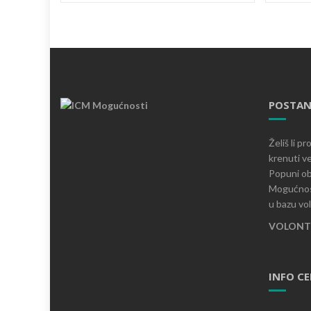
POSTAN
Želiš li p
krenuti ve
Popuni ob
Mogućnost
u bazu vo
VOLONTI
INFO C