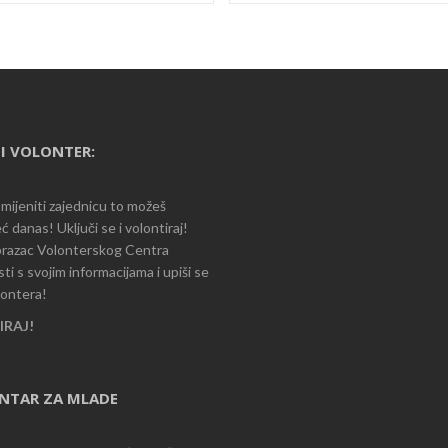
I VOLONTER:
romijeniti zajednicu to možeš
ć danas! Uključi se i volontiraj!
razac Volonterskog Centra
i s svojim informacijama i upiši se
lontera!
RAJ!
ENTAR ZA MLADE