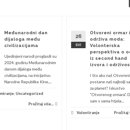
Međunarodni dan
Otvoreni ormar 
26
dijaloga među
održiva moda:
civilizacijama
SVI
Volonterska
perspektiva o o
Ujedinjeni narodi proglasili su
iz second hand
2024. godinu Međunarodnim
izvora i održivos
danom dijaloga među
civilizacijama, na inicijativu
I što ako naš Otvoren
Narodne Republike Kine,...
postane naš najbolji s
za planet? Iskustvo
rmiranje
,
Uncategorized
"Otvorenog ormara". 
sam s vama htjela...
Pročitaj više...
Volontiranje
Pročitaj v