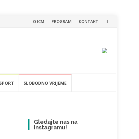
Skip
O ICM
PROGRAM
KONTAKT
to
content
SPORT
SLOBODNO VRIJEME
Gledajte nas na
Instagramu!