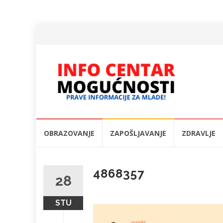
Skip
OBRAZOVANJE
ZAPOŠLJAVANJE
ZDRAVLJE
to
content
4868357
28
STU