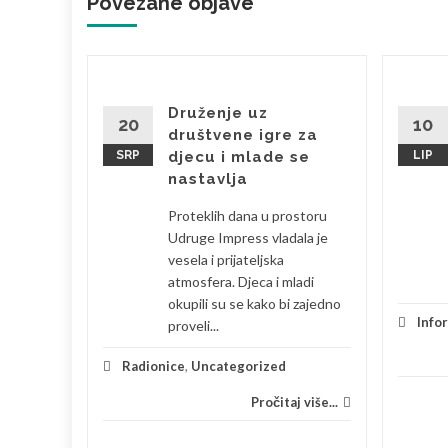
Povezane objave '
brala
Druženje uz
20
10
društvene igre za
SRP
djecu i mlade se
LIP
bila sam
nastavlja
 je
Proteklih dana u prostoru
eski s
Udruge Impress vladala je
la sam se
vesela i prijateljska
atmosfera. Djeca i mladi
okupili su se kako bi zajedno
je
Info
proveli...
 više...
Radionice
,
Uncategorized
Pročitaj više...