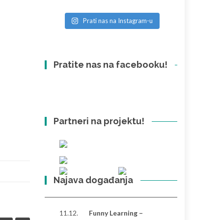
Prati nas na Instagram-u
Pratite nas na facebooku!
Partneri na projektu!
Najava događanja
11.12.
Funny Learning –