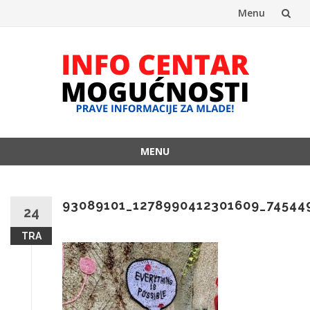
Menu
Skip
to
content
MENU
Skip
to
content
93089101_1278990412301609_74544
24
TRA