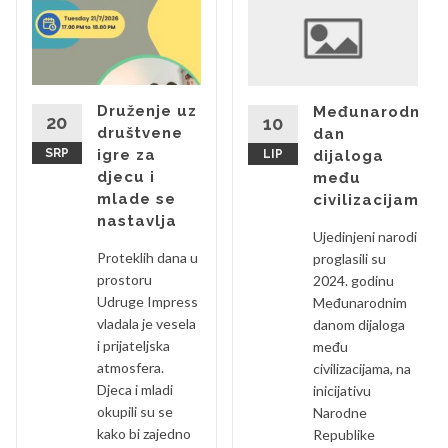
Druženje uz
Međunarodni
20
10
društvene
dan
SRP
igre za
LIP
dijaloga
djecu i
među
mlade se
civilizacijama
nastavlja
Ujedinjeni narodi
Proteklih dana u
proglasili su
prostoru
2024. godinu
Udruge Impress
Međunarodnim
vladala je vesela
danom dijaloga
i prijateljska
među
atmosfera.
civilizacijama, na
Djeca i mladi
inicijativu
okupili su se
Narodne
kako bi zajedno
Republike