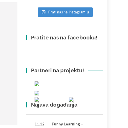
Prati nas na Instagram-u
Pratite nas na facebooku!
Partneri na projektu!
Najava događanja
11.12.
Funny Learning –