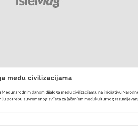
a među civilizacijama
nu Međunarodnim danom dijaloga među civilizacijama, na inicijativu Narodn
niju potrebu suvremenog svijeta za jačanjem međukulturnog razumijevanja