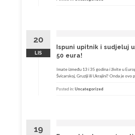
20
Ispuni upitnik i sudjelu
LIS
50 eura!
Imate između 13 i 35 godina i živite u Europ
Švicarskoj, Gruziji ili Ukrajini? Onda je ovo p
Posted in:
Uncategorized
19