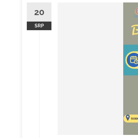
20
SRP