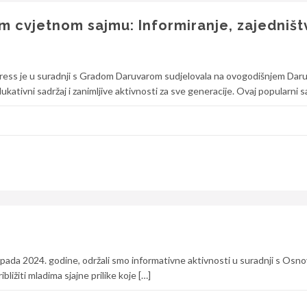
 cvjetnom sajmu: Informiranje, zajedništv
ress je u suradnji s Gradom Daruvarom sudjelovala na ovogodišnjem Da
tivni sadržaj i zanimljive aktivnosti za sve generacije. Ovaj popularni s
pada 2024. godine, održali smo informativne aktivnosti u suradnji s Os
bližiti mladima sjajne prilike koje […]