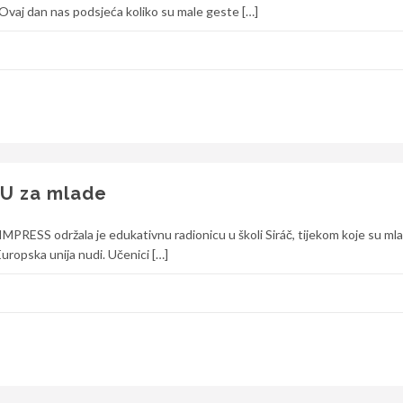
. Ovaj dan nas podsjeća koliko su male geste […]
EU za mlade
RESS održala je edukativnu radionicu u školi Siráč, tijekom koje su mlad
Europska unija nudi. Učenici […]