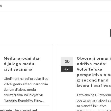
di
Međunarodni dan
Otvoreni ormar 
26
dijaloga među
održiva moda:
civilizacijama
SVI
Volonterska
perspektiva o o
Ujedinjeni narodi proglasili su
iz second hand
2024. godinu Međunarodnim
izvora i održivos
danom dijaloga među
civilizacijama, na inicijativu
I što ako naš Otvoren
Narodne Republike Kine,...
postane naš najbolji s
za planet? Iskustvo
rmiranje
,
Uncategorized