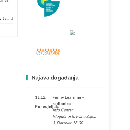
Danas
iše...
Najava događanja
11.12.
Funny Learning –
radionica
Ponedjeljak!
Info Centar
Mogućnosti, Ivana Zajca
3, Daruvar 18:00