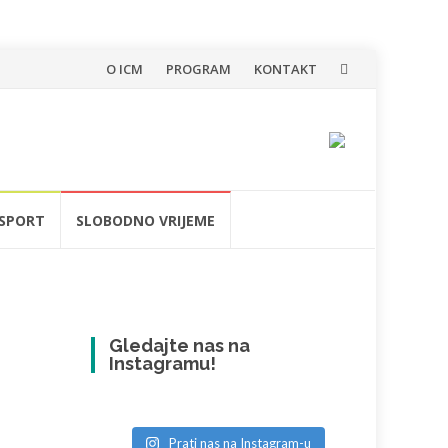
Skip
O ICM
PROGRAM
KONTAKT
to
content
SPORT
SLOBODNO VRIJEME
Gledajte nas na
Instagramu!
Prati nas na Instagram-u