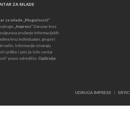
ENTAR ZA MLADE
tar za mlade „Mogućnosti“
e udruge
„Impress“
Daruvar kroz
d osigurava pružanje informacijskih
dima kroz individualan, grupni i
i način. Informacije otvaraju
 i prilike i zato je Info centar
ti” pravo odredište.
Opširnije
UDRUGA IMPRESS
ERYI