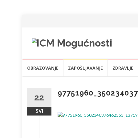
Skip
OBRAZOVANJE
ZAPOŠLJAVANJE
ZDRAVLJE
to
content
97751960_35023403
22
SVI