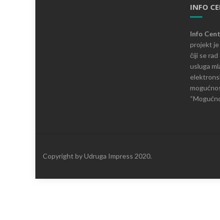
INFO C
Info Cen
projekt j
čiji se ra
usluga mla
elektronsk
mogućnosti
“Mogućnos
Copyright by Udruga Impress 2020.