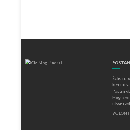
POSTAN
Želiš li p
krenuti ve
Popuni ob
Mogućnost
u bazu vo
VOLONTI