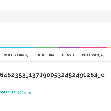
VOLONTIRANJE
KULTURA
PRAVO
PUTOVANJA
76462353_1371900532452491264_o