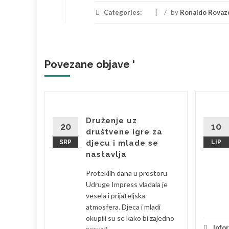
Categories:
/
by
Ronaldo Rovaz
Povezane objave '
brala
Druženje uz
20
10
društvene igre za
SRP
djecu i mlade se
LIP
bila sam
nastavlja
 je
Proteklih dana u prostoru
eski s
Udruge Impress vladala je
la sam se
vesela i prijateljska
atmosfera. Djeca i mladi
okupili su se kako bi zajedno
je
Info