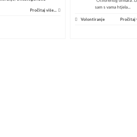
"Otvorenog ormara". 
sam s vama htjela...
Pročitaj više...
Volontiranje
Pročitaj v