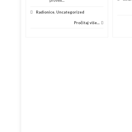
proveli...
 više...
Radionice
,
Uncategorized
Pročitaj više...