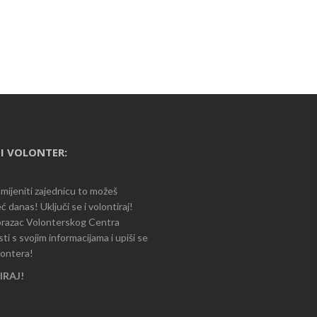
I VOLONTER:
romijeniti zajednicu to možeš
ć danas! Uključi se i volontiraj!
razac Volonterskog Centra
i s svojim informacijama i upiši se
lontera!
RAJ!