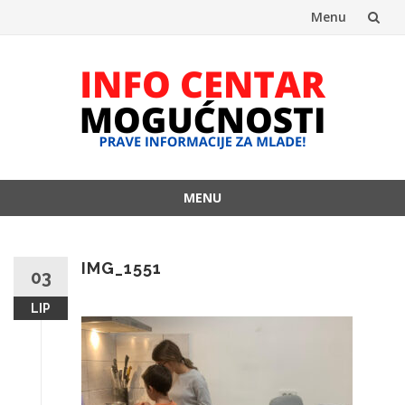
Menu
Skip
to
content
MENU
Skip
to
content
IMG_1551
03
LIP