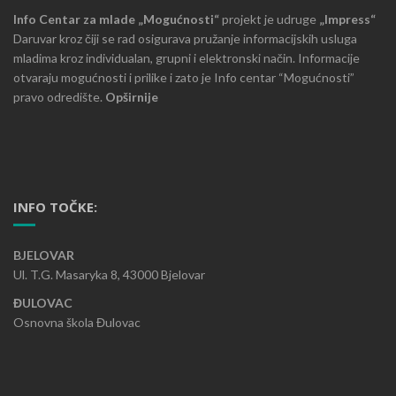
Info Centar za mlade „Mogućnosti“
projekt je udruge
„Impress“
Daruvar kroz čiji se rad osigurava pružanje informacijskih usluga
mladima kroz individualan, grupni i elektronski način. Informacije
otvaraju mogućnosti i prilike i zato je Info centar “Mogućnosti”
pravo odredište.
Opširnije
INFO TOČKE:
BJELOVAR
Ul. T.G. Masaryka 8, 43000 Bjelovar
ĐULOVAC
Osnovna škola Đulovac