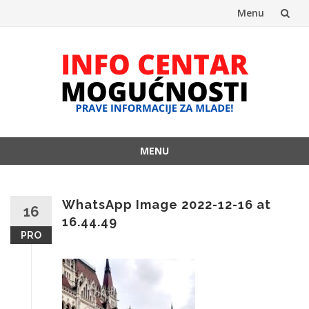
Menu
Skip
to
content
MENU
Skip
to
content
WhatsApp Image 2022-12-16 at
16
16.44.49
PRO