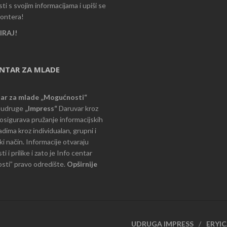
i s svojim informacijama i upiši se
lontera!
RAJ!
ENTAR ZA MLADE
tar za mlade „Mogućnosti“
e udruge
„Impress“
Daruvar kroz
d osigurava pružanje informacijskih
dima kroz individualan, grupni i
i način. Informacije otvaraju
 i prilike i zato je Info centar
ti” pravo odredište.
Opširnije
UDRUGA IMPRESS
ERYI