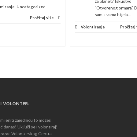
za planet? Iskustvo
rmiranje
,
Uncategorized
"Otvorenog ormara". 
sam s vama htjela...
Pročitaj više...
Volontiranje
Pročitaj v
I VOLONTER:
romijeniti zajednicu to možeš
ć danas! Uključi se i volontiraj!
razac Volonterskog Centra