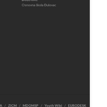
Osnovna škola Đulovac
CA
ZICM
MDOMSP
Youth Wiki
EURODESK