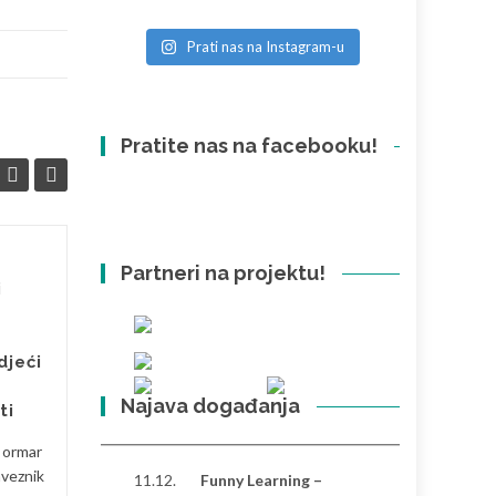
Prati nas na Instagram-u
Pratite nas na facebooku!
Partneri na projektu!
Razlike između
26
26
i
Hrvatske i Turske:
SVI
osobna perspektiva
SVI
Nakon što sam proveo
djeći
značajno vrijeme u Hrvatskoj i
Najava događanja
Turskoj, primijetio sam
ti
nekoliko izraženih razlika koje
i ormar
oblikuju svakodnevni ritam...
aveznik
11.12.
Funny Learning –