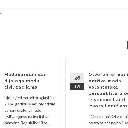
di
Međunarodni dan
Otvoreni ormar 
26
dijaloga među
održiva moda:
civilizacijama
SVI
Volonterska
perspektiva o o
Ujedinjeni narodi proglasili su
iz second hand
2024. godinu Međunarodnim
izvora i održivos
danom dijaloga među
civilizacijama, na inicijativu
I što ako naš Otvoren
Narodne Republike Kine,...
postane naš najbolji s