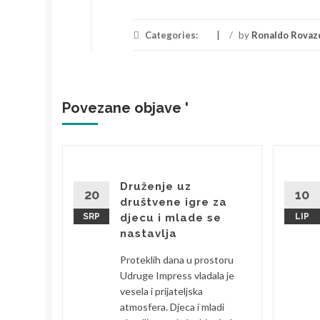
Categories:
/
by
Ronaldo Rovaz
Povezane objave '
brala
Druženje uz
20
10
društvene igre za
SRP
djecu i mlade se
LIP
bila sam
nastavlja
 je
Proteklih dana u prostoru
eski s
Udruge Impress vladala je
la sam se
vesela i prijateljska
atmosfera. Djeca i mladi