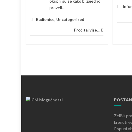
okupili su se kako bi zajedno
je
Info
proveli...
 više...
Radionice
,
Uncategorized
Pročitaj više...
POSTAN
Želiš li p
krenuti ve
Popuni ob