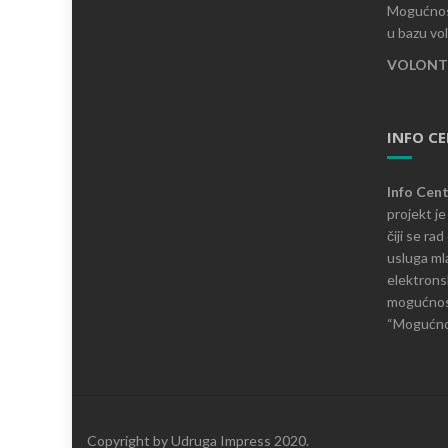
Mogućnost
u bazu vo
VOLONTI
INFO C
Info Cen
projekt j
čiji se ra
usluga mla
elektronsk
mogućnosti
“Mogućnos
Copyright by Udruga Impress 2020.