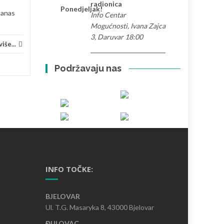
Volontiranje
Pročitaj više...
Priče 
radionica
Ponedjeljak!
Danas
Info Centar
Mogućnosti, Ivana Zajca
3, Daruvar 18:00
iše...
Podržavaju nas
INFO TOČKE:
BJELOVAR
Ul. T.G. Masaryka 8, 43000 Bjelovar
ĐULOVAC