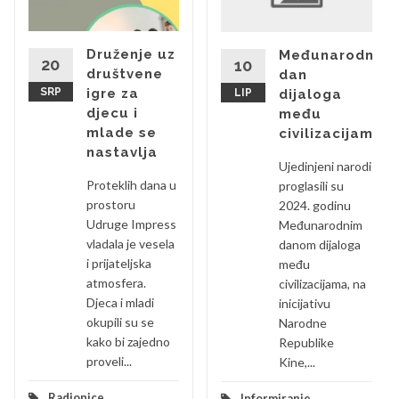
Druženje uz
Međunarodni
20
10
društvene
dan
SRP
igre za
LIP
dijaloga
djecu i
među
mlade se
civilizacijama
nastavlja
Ujedinjeni narodi
Proteklih dana u
proglasili su
prostoru
2024. godinu
Udruge Impress
Međunarodnim
vladala je vesela
danom dijaloga
i prijateljska
među
atmosfera.
civilizacijama, na
Djeca i mladi
inicijativu
okupili su se
Narodne
kako bi zajedno
Republike
proveli...
Kine,...
Radionice
,
Informiranje
,