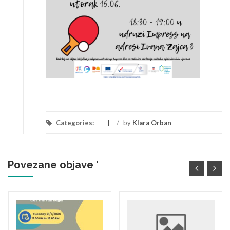
Categories:
/
by
Klara Orban
Povezane objave '