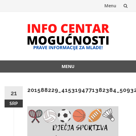
Menu
Skip
to
content
MENU
Skip
to
content
201588229_4153194771382384_5093
21
SRP