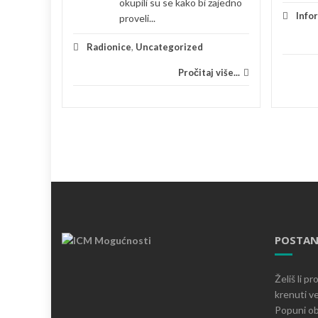
okupili su se kako bi zajedno
je
Info
proveli...
 više...
Radionice
,
Uncategorized
Pročitaj više...
POSTAN
Želiš li p
krenuti ve
Popuni ob