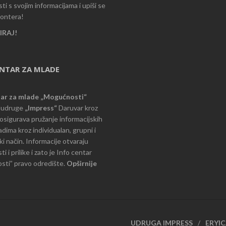
i s svojim informacijama i upiši se
lontera!
RAJ!
ENTAR ZA MLADE
tar za mlade „Mogućnosti“
e udruge
„Impress“
Daruvar kroz
d osigurava pružanje informacijskih
dima kroz individualan, grupni i
i način. Informacije otvaraju
 i prilike i zato je Info centar
ti” pravo odredište.
Opširnije
UDRUGA IMPRESS
ERYI