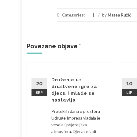
Categories:
/
by
Matea Ružić
Povezane objave '
brala
Druženje uz
20
10
društvene igre za
SRP
djecu i mlade se
LIP
bila sam
nastavlja
 je
Proteklih dana u prostoru
eski s
Udruge Impress vladala je
la sam se
vesela i prijateljska
atmosfera. Djeca i mladi