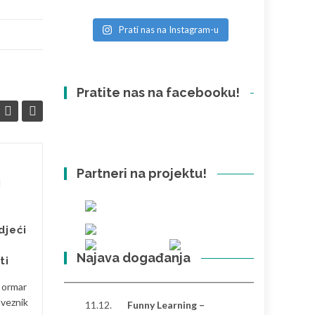
Prati nas na Instagram-u
Pratite nas na facebooku!
Partneri na projektu!
Razlike između
26
26
i
Hrvatske i Turske:
SVI
osobna perspektiva
SVI
Nakon što sam proveo
djeći
značajno vrijeme u Hrvatskoj i
Najava događanja
Turskoj, primijetio sam
ti
nekoliko izraženih razlika koje
i ormar
oblikuju svakodnevni ritam...
aveznik
11.12.
Funny Learning –