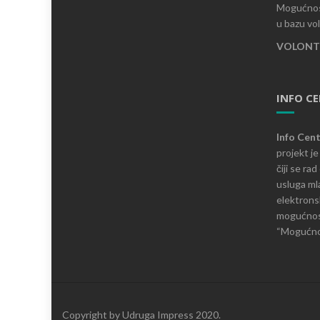
Mogućnost
u bazu vo
VOLONTI
INFO C
Info Cen
projekt j
čiji se ra
usluga mla
elektronsk
mogućnosti
“Mogućnos
Copyright by Udruga Impress 2020.