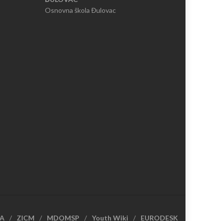
Osnovna škola Đulovac
CA
ZICM
MDOMSP
Youth Wiki
EURODESK