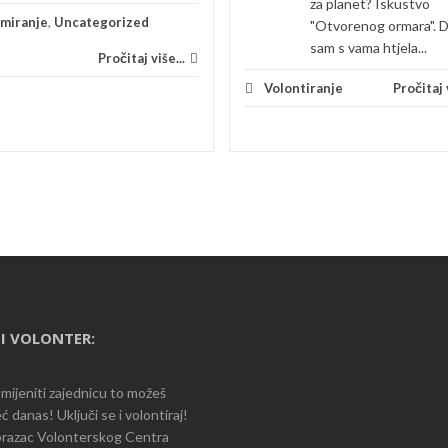
za planet? Iskustvo
rmiranje
,
Uncategorized
"Otvorenog ormara". 
sam s vama htjela...
Pročitaj više...
Volontiranje
Pročitaj v
I VOLONTER:
romijeniti zajednicu to možeš
ć danas! Uključi se i volontiraj!
razac Volonterskog Centra