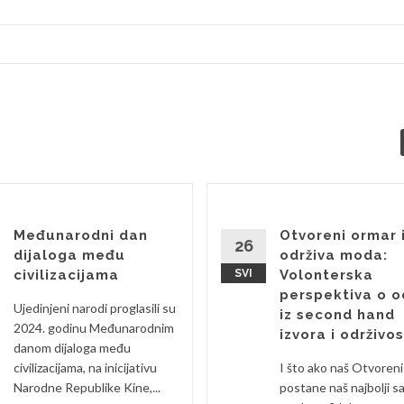
Međunarodni dan
Otvoreni ormar 
26
dijaloga među
održiva moda:
civilizacijama
SVI
Volonterska
perspektiva o o
Ujedinjeni narodi proglasili su
iz second hand
2024. godinu Međunarodnim
izvora i održivos
danom dijaloga među
civilizacijama, na inicijativu
I što ako naš Otvoren
Narodne Republike Kine,...
postane naš najbolji s