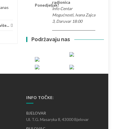
Volontiranje
Pročitaj više...
Priče 
radionica
Ponedjeljak!
Danas
Info Centar
Mogućnosti, Ivana Zajca
3, Daruvar 18:00
iše...
Podržavaju nas
INFO TOČKE:
BJELOVAR
Ul. T.G. Masaryka 8, 43000 Bjelovar
ĐULOVAC