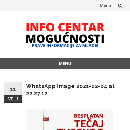
Menu
Skip
to
content
MENU
Skip
to
content
WhatsApp Image 2021-02-04 at
11
22.27.12
VELJ