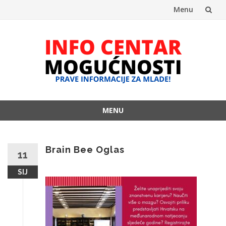
Menu
Skip
to
content
MENU
Skip
to
content
Brain Bee Oglas
11
SIJ