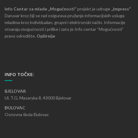
Info Centar za mlade „Mogućnosti“
projekt je udruge
„Impress“
Daruvar kroz čiji se rad osigurava pružanje informacijskih usluga
mladima kroz individualan, grupni i elektronski način. Informacije
otvaraju mogućnosti i prilike i zato je Info centar “Mogućnosti”
pravo odredište.
Opširnije
INFO TOČKE:
BJELOVAR
Ul. T.G. Masaryka 8, 43000 Bjelovar
ĐULOVAC
Osnovna škola Đulovac