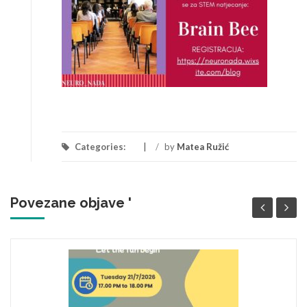
Categories:
/
by
Matea Ružić
Povezane objave '