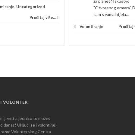
za planet? Iskustvo
rmiranje
,
Uncategorized
"Otvorenog ormara". 
sam s vama htjela...
Pročitaj više...
Volontiranje
Pročitaj v
I VOLONTER:
romijeniti zajednicu to možeš
ć danas! Uključi se i volontiraj!
razac Volonterskog Centra