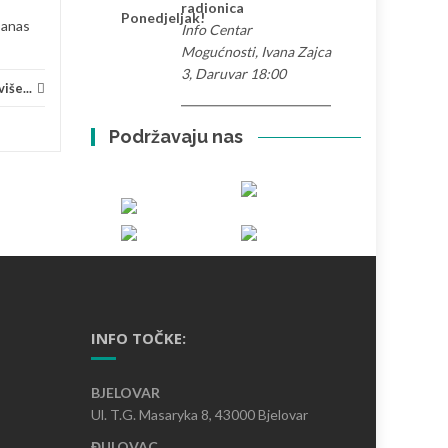
Volontiranje
Pročitaj više...
Priče 
radionica
Ponedjeljak!
Danas
Info Centar
Mogućnosti, Ivana Zajca
3, Daruvar 18:00
iše...
Podržavaju nas
INFO TOČKE:
BJELOVAR
Ul. T.G. Masaryka 8, 43000 Bjelovar
ĐULOVAC