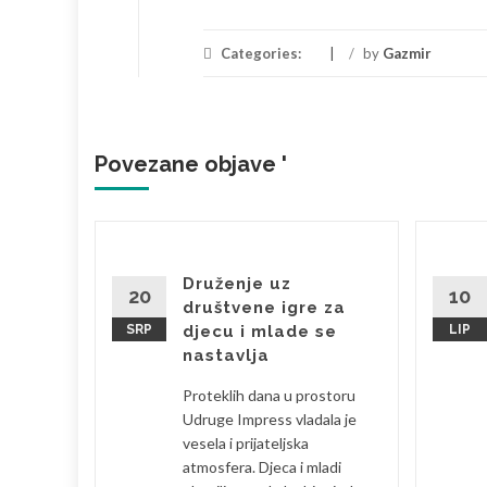
Categories:
/
by
Gazmir
Povezane objave '
brala
Druženje uz
20
10
društvene igre za
SRP
djecu i mlade se
LIP
bila sam
nastavlja
 je
Proteklih dana u prostoru
eski s
Udruge Impress vladala je
la sam se
vesela i prijateljska
atmosfera. Djeca i mladi