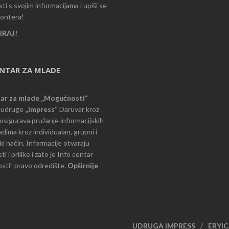
i s svojim informacijama i upiši se
lontera!
RAJ!
ENTAR ZA MLADE
tar za mlade „Mogućnosti“
e udruge
„Impress“
Daruvar kroz
d osigurava pružanje informacijskih
dima kroz individualan, grupni i
i način. Informacije otvaraju
 i prilike i zato je Info centar
ti” pravo odredište.
Opširnije
UDRUGA IMPRESS
ERYI