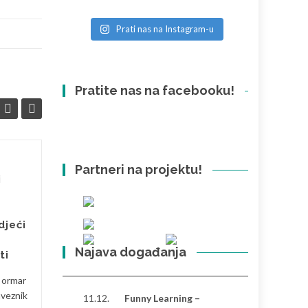
Prati nas na Instagram-u
Pratite nas na facebooku!
Partneri na projektu!
Razlike između
26
26
i
Hrvatske i Turske:
SVI
osobna perspektiva
SVI
Nakon što sam proveo
djeći
značajno vrijeme u Hrvatskoj i
Najava događanja
Turskoj, primijetio sam
ti
nekoliko izraženih razlika koje
i ormar
oblikuju svakodnevni ritam...
aveznik
11.12.
Funny Learning –