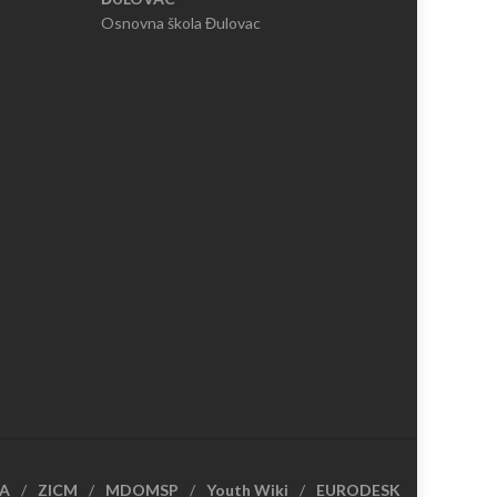
Osnovna škola Đulovac
CA
ZICM
MDOMSP
Youth Wiki
EURODESK