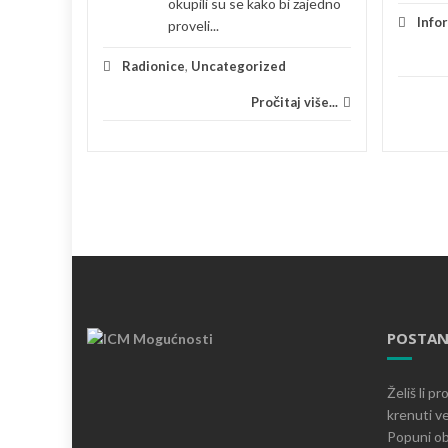
okupili su se kako bi zajedno
je
Info
proveli...
 više...
Radionice
,
Uncategorized
Pročitaj više...
POSTAN
Želiš li p
krenuti ve
Popuni ob