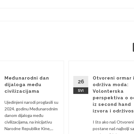
Međunarodni dan
Otvoreni ormar 
26
dijaloga među
održiva moda:
civilizacijama
SVI
Volonterska
perspektiva o o
Ujedinjeni narodi proglasili su
iz second hand
2024. godinu Međunarodnim
izvora i održivos
danom dijaloga među
civilizacijama, na inicijativu
I što ako naš Otvoren
Narodne Republike Kine,...
postane naš najbolji s