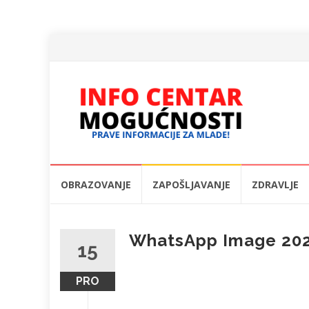
Skip
OBRAZOVANJE
ZAPOŠLJAVANJE
ZDRAVLJE
to
content
WhatsApp Image 2022
15
PRO