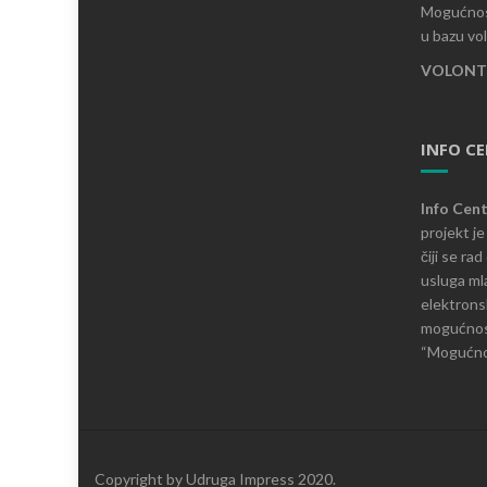
Mogućnost
u bazu vo
VOLONTI
INFO C
Info Cen
projekt j
čiji se ra
usluga mla
elektronsk
mogućnosti
“Mogućnos
Copyright by Udruga Impress 2020.