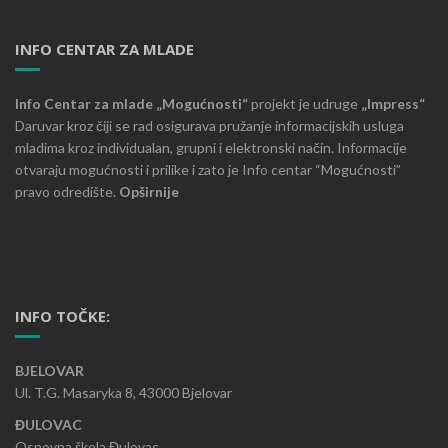
INFO CENTAR ZA MLADE
Info Centar za mlade „Mogućnosti“
projekt je udruge
„Impress“
Daruvar kroz čiji se rad osigurava pružanje informacijskih usluga
mladima kroz individualan, grupni i elektronski način. Informacije
otvaraju mogućnosti i prilike i zato je Info centar “Mogućnosti”
pravo odredište.
Opširnije
INFO TOČKE:
BJELOVAR
Ul. T.G. Masaryka 8, 43000 Bjelovar
ĐULOVAC
Osnovna škola Đulovac