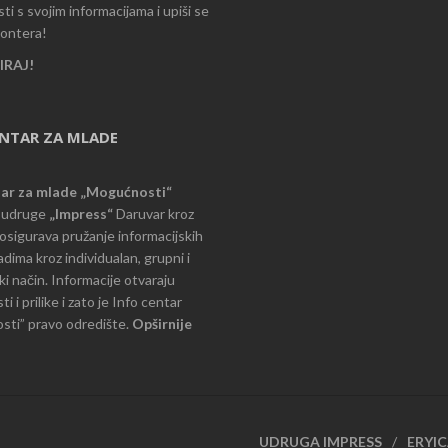
i s svojim informacijama i upiši se
lontera!
RAJ!
ENTAR ZA MLADE
tar za mlade „Mogućnosti“
e udruge
„Impress“
Daruvar kroz
d osigurava pružanje informacijskih
dima kroz individualan, grupni i
i način. Informacije otvaraju
 i prilike i zato je Info centar
ti” pravo odredište.
Opširnije
UDRUGA IMPRESS
ERYI