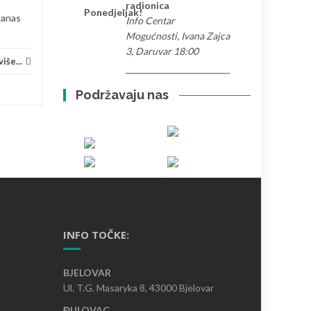
Volontiranje
Pročitaj više...
Priče 
radionica
Ponedjeljak!
Danas
Info Centar
Mogućnosti, Ivana Zajca
3, Daruvar 18:00
iše...
Podržavaju nas
INFO TOČKE:
BJELOVAR
Ul. T.G. Masaryka 8, 43000 Bjelovar
ĐULOVAC