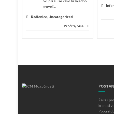
okupili su se kako bi zajedno
je
Info
proveli...
 više...
Radionice
,
Uncategorized
Pročitaj više...
POSTAN
Želiš li p
krenuti ve
Popuni ob