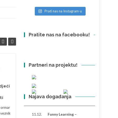
Prati nas na Instagram-u
Pratite nas na facebooku!
Partneri na projektu!
Razlike između
26
26
i
Hrvatske i Turske:
SVI
osobna perspektiva
SVI
Nakon što sam proveo
djeći
značajno vrijeme u Hrvatskoj i
Najava događanja
Turskoj, primijetio sam
ti
nekoliko izraženih razlika koje
i ormar
oblikuju svakodnevni ritam...
aveznik
11.12.
Funny Learning –