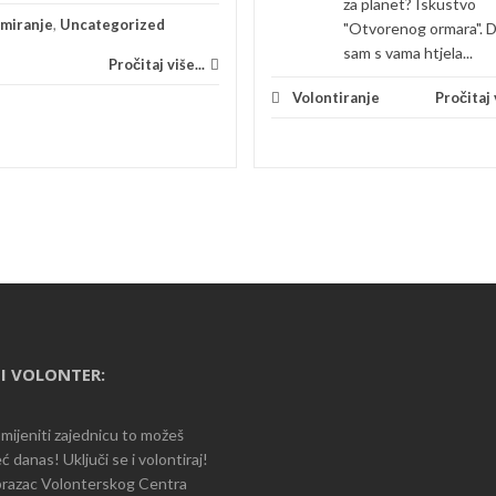
za planet? Iskustvo
rmiranje
,
Uncategorized
"Otvorenog ormara". 
sam s vama htjela...
Pročitaj više...
Volontiranje
Pročitaj v
I VOLONTER:
romijeniti zajednicu to možeš
ć danas! Uključi se i volontiraj!
razac Volonterskog Centra