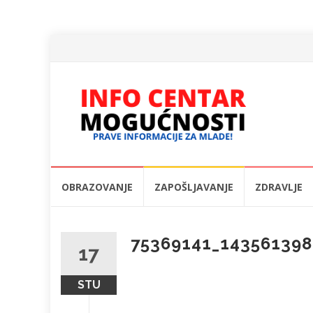
Skip
OBRAZOVANJE
ZAPOŠLJAVANJE
ZDRAVLJE
to
content
75369141_143561398
17
STU