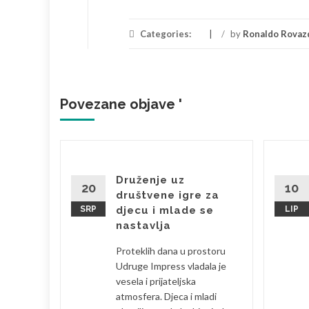
Categories:
/
by
Ronaldo Rovaz
Povezane objave '
brala
Druženje uz
20
10
društvene igre za
SRP
djecu i mlade se
LIP
bila sam
nastavlja
 je
Proteklih dana u prostoru
eski s
Udruge Impress vladala je
la sam se
vesela i prijateljska
atmosfera. Djeca i mladi