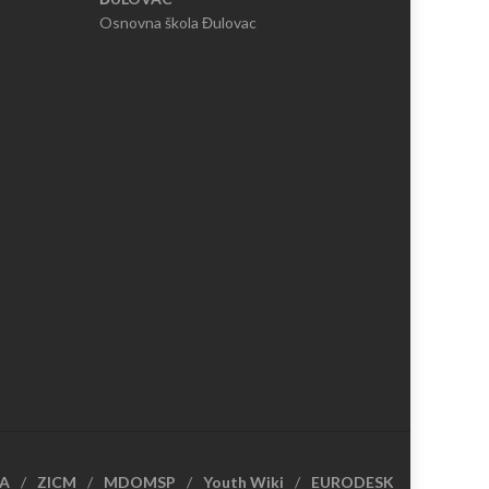
Osnovna škola Đulovac
CA
ZICM
MDOMSP
Youth Wiki
EURODESK