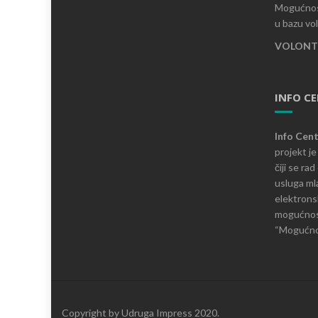
Mogućnost
u bazu vo
VOLONTI
INFO C
Info Cen
projekt j
čiji se ra
usluga mla
elektronsk
mogućnosti
“Mogućnos
Copyright by Udruga Impress 2020.