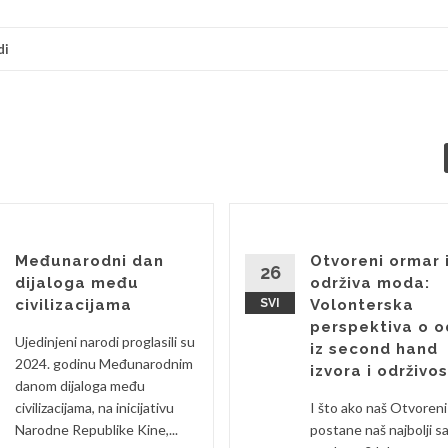
di
Međunarodni dan
Otvoreni ormar 
26
dijaloga među
održiva moda:
civilizacijama
SVI
Volonterska
perspektiva o o
Ujedinjeni narodi proglasili su
iz second hand
2024. godinu Međunarodnim
izvora i održivos
danom dijaloga među
civilizacijama, na inicijativu
I što ako naš Otvoren
Narodne Republike Kine,...
postane naš najbolji s