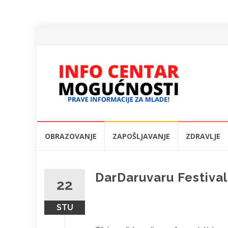
Skip
OBRAZOVANJE
ZAPOŠLJAVANJE
ZDRAVLJE
to
content
DarDaruvaru Festival
22
STU