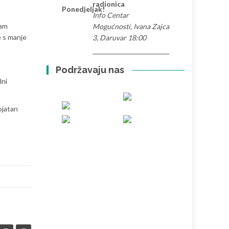
radionica
Ponedjeljak!
Info Centar
ram
Mogućnosti, Ivana Zajca
e s manje
3, Daruvar 18:00
Podržavaju nas
lni
ojatan