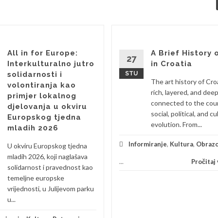
All in for Europe:
A Brief History 
27
Interkulturalno jutro
in Croatia
solidarnosti i
STU
The art history of Croa
volontiranja kao
rich, layered, and deep
primjer lokalnog
connected to the cou
djelovanja u okviru
social, political, and cu
Europskog tjedna
evolution. From...
mladih 2026
Informiranje
,
Kultura
,
Obrazo
U okviru Europskog tjedna
mladih 2026, koji naglašava
...
Pročitaj v
solidarnost i pravednost kao
temeljne europske
vrijednosti, u Julijevom parku
u...