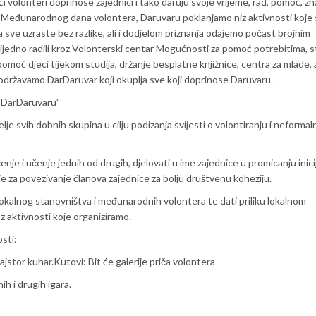
volonteri doprinose zajednici i tako daruju svoje vrijeme, rad, pomoć, zna
Međunarodnog dana volontera, Daruvaru poklanjamo niz aktivnosti koje
 sve uzraste bez razlike, ali i dodjelom priznanja odajemo počast brojnim
rijedno radili kroz Volonterski centar Mogućnosti za pomoć potrebitima, st
omoć djeci tijekom studija, držanje besplatne knjižnice, centra za mlade, 
o održavamo DarDaruvar koji okuplja sve koji doprinose Daruvaru.
 “DarDaruvaru”
lje svih dobnih skupina u cilju podizanja svijesti o volontiranju i neforma
nje i učenje jednih od drugih, djelovati u ime zajednice u promicanju inici
nije za povezivanje članova zajednice za bolju društvenu koheziju.
lokalnog stanovništva i međunarodnih volontera te dati priliku lokalnom
z aktivnosti koje organiziramo.
osti:
ajstor kuhar.Kutovi: Bit će galerije priča volontera
h i drugih igara.