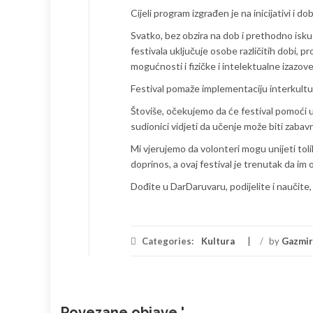
Cijeli program izgrađen je na inicijativi i
Svatko, bez obzira na dob i prethodno iskust
festivala uključuje osobe različitih dobi, 
mogućnosti i fizičke i intelektualne izazove
Festival pomaže implementaciju interkultur
Štoviše, očekujemo da će festival pomoći u 
sudionici vidjeti da učenje može biti zabav
Mi vjerujemo da volonteri mogu unijeti toli
doprinos, a ovaj festival je trenutak da i
Dođite u DarDaruvaru, podijelite i naučite, 
Categories:
Kultura
/
by
Gazmir
Povezane objave '