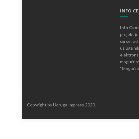
INFO C
Info Cen
projekt j
čiji se ra
usluga mla
elektronsk
mogućnosti
“Mogućnos
Copyright by Udruga Impress 2020.