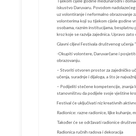
Tijekom cijele godine međunarodni i domaći 
iskustvo Daruvaru. Povodom nadolazećeg 
uz volontiranje i neformalno obrazovanje za
volonterima koji su tijekom cijele godine v
osobama, raznim institucijama, besplatnu p
kroz koje se razvija zajednica. Upravo zat
Glavni ciljevi Festivala društvenog učenja
-Okupiti volontere, Daruvarčane i posjetite
obrazovanju.
– Stvoriti otvoren prostor za zajedničko uče
učenja, suradnje i dijaloga, a što je najvaž
– Podijeliti stečene kompetencije, znanja 
stanovništvu da podijele svoje vještine kro
Festival će uključivati ​​niz kreativnih aktivn
Radionice: razne radionice, lijke kuhanje, m
Također će se održavati radionice društveni
Radionica ručnih radova i dekoracija