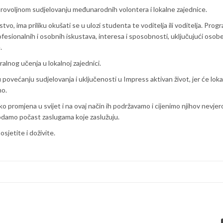
 dobrovoljnom sudjelovanju međunarodnih volontera i lokalne zajednice.
vo, ima priliku okušati se u ulozi studenta te voditelja ili voditelja. Prog
profesionalnih i osobnih iskustava, interesa i sposobnosti, uključujući osob
.
alnog učenja u lokalnoj zajednici.
povećanju sudjelovanja i uključenosti u Impress aktivan život, jer će loka
no.
ko promjena u svijet i na ovaj način ih podržavamo i cijenimo njihov nevjer
m odamo počast zaslugama koje zaslužuju.
osjetite i doživite.