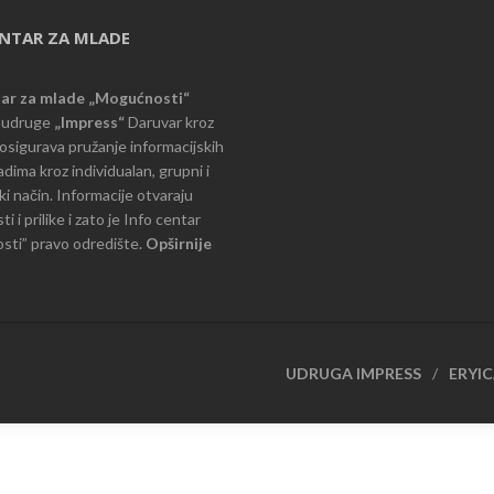
ENTAR ZA MLADE
tar za mlade „Mogućnosti“
e udruge
„Impress“
Daruvar kroz
d osigurava pružanje informacijskih
dima kroz individualan, grupni i
i način. Informacije otvaraju
 i prilike i zato je Info centar
ti” pravo odredište.
Opširnije
UDRUGA IMPRESS
ERYI