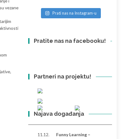
nje i
 su vezane
Prati nas na Instagram-u
arijim
aktivnosti
Pratite nas na facebooku!
lnom
jative,
Partneri na projektu!
Najava događanja
11.12.
Funny Learning –