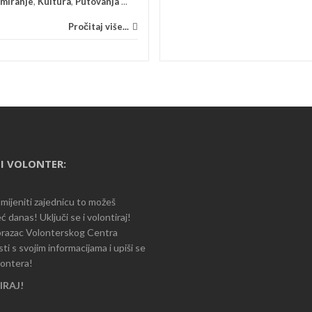
rmiranje
,
Kultura
,
Putovanja
...
Pročitaj više...
I VOLONTER:
romijeniti zajednicu to možeš
ć danas! Uključi se i volontiraj!
razac Volonterskog Centra
i s svojim informacijama i upiši se
lontera!
RAJ!