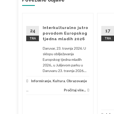
zbe-
Interkulturalno jutro
ženje
24
17
povodom Europskog
TRA
tjedna mladih 2026
TRA
kampanje
Daruvar, 23. travnja 2026. U
ga
sklopu obilježavanja
s Pučkim
Europskog tjedna mladih
 Daruvar
2026., u Julijevom parku u
Daruvaru 23. travnja 2026....
zovanje
Informiranje
,
Kultura
,
Obrazovanje
 više...
...
Pročitaj više...