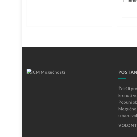
Info
POSTAN
Želiš li p
krenuti ve
Popuni ob
Mogućnost
u bazu vo
VOLONTI