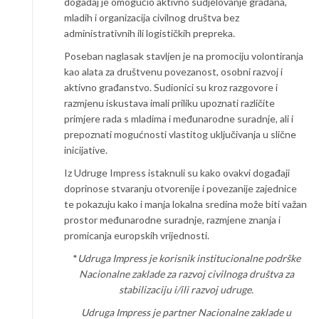
događaj je omogućio aktivno sudjelovanje građana,
mladih i organizacija civilnog društva bez
administrativnih ili logističkih prepreka.
Poseban naglasak stavljen je na promociju volontiranja
kao alata za društvenu povezanost, osobni razvoj i
aktivno građanstvo. Sudionici su kroz razgovore i
razmjenu iskustava imali priliku upoznati različite
primjere rada s mladima i međunarodne suradnje, ali i
prepoznati mogućnosti vlastitog uključivanja u slične
inicijative.
Iz Udruge Impress istaknuli su kako ovakvi događaji
doprinose stvaranju otvorenije i povezanije zajednice
te pokazuju kako i manja lokalna sredina može biti važan
prostor međunarodne suradnje, razmjene znanja i
promicanja europskih vrijednosti.
*
Udruga Impress je korisnik institucionalne podrške
Nacionalne zaklade za razvoj civilnoga društva za
stabilizaciju i/ili razvoj udruge.
Udruga Impress je partner Nacionalne zaklade u