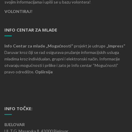
svojim informacijama i upiši se u bazu volontera!
VOLONTIRAJ!
INFO CENTAR ZA MLADE
Info Centar za mlade „Mogućnosti“
projekt je udruge
„Impress“
Daruvar kroz čiji se rad osigurava pružanje informacijskih usluga
mladima kroz individualan, grupni i elektronski način. Informacije
otvaraju mogućnosti i prilike i zato je Info centar “Mogućnosti”
pravo odredište.
Opširnije
INFO TOČKE:
BJELOVAR
Ul. T.G. Masaryka 8, 43000 Bjelovar