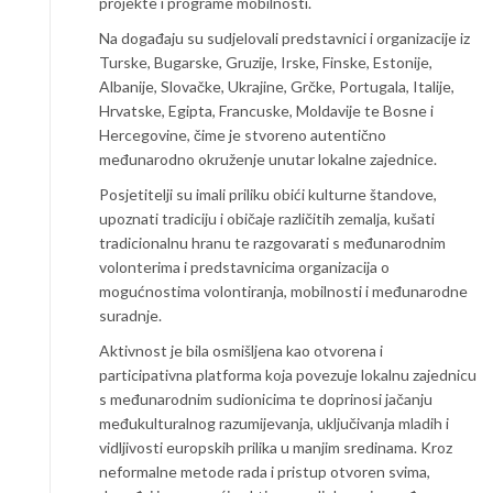
projekte i programe mobilnosti.
Na događaju su sudjelovali predstavnici i organizacije iz
Turske, Bugarske, Gruzije, Irske, Finske, Estonije,
Albanije, Slovačke, Ukrajine, Grčke, Portugala, Italije,
Hrvatske, Egipta, Francuske, Moldavije te Bosne i
Hercegovine, čime je stvoreno autentično
međunarodno okruženje unutar lokalne zajednice.
Posjetitelji su imali priliku obići kulturne štandove,
upoznati tradiciju i običaje različitih zemalja, kušati
tradicionalnu hranu te razgovarati s međunarodnim
volonterima i predstavnicima organizacija o
mogućnostima volontiranja, mobilnosti i međunarodne
suradnje.
Aktivnost je bila osmišljena kao otvorena i
participativna platforma koja povezuje lokalnu zajednicu
s međunarodnim sudionicima te doprinosi jačanju
međukulturalnog razumijevanja, uključivanja mladih i
vidljivosti europskih prilika u manjim sredinama. Kroz
neformalne metode rada i pristup otvoren svima,