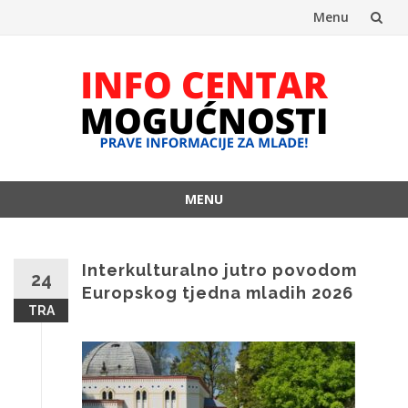
Menu
Skip
to
content
MENU
Skip
to
content
Interkulturalno jutro povodom
24
Europskog tjedna mladih 2026
TRA