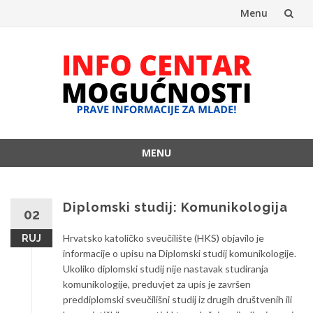
Menu
Skip
to
content
MENU
Skip
to
content
Diplomski studij: Komunikologija
02
Hrvatsko katoličko sveučilište (HKS) objavilo je
RUJ
informacije o upisu na Diplomski studij komunikologije.
Ukoliko diplomski studij nije nastavak studiranja
komunikologije, preduvjet za upis je završen
preddiplomski sveučilišni studij iz drugih društvenih ili