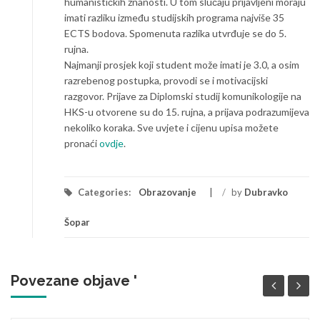
humanističkih znanosti. U tom slučaju prijavljeni moraju
imati razliku između studijskih programa najviše 35
ECTS bodova. Spomenuta razlika utvrđuje se do 5.
rujna.
Najmanji prosjek koji student može imati je 3.0, a osim
razrebenog postupka, provodi se i motivacijski
razgovor. Prijave za Diplomski studij komunikologije na
HKS-u otvorene su do 15. rujna, a prijava podrazumijeva
nekoliko koraka. Sve uvjete i cijenu upisa možete
pronaći
ovdje
.
Categories:
Obrazovanje
/
by
Dubravko
Šopar
Povezane objave '