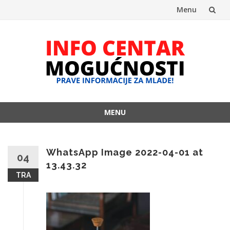
Menu
Skip
to
content
MENU
Skip
to
content
WhatsApp Image 2022-04-01 at
04
13.43.32
TRA