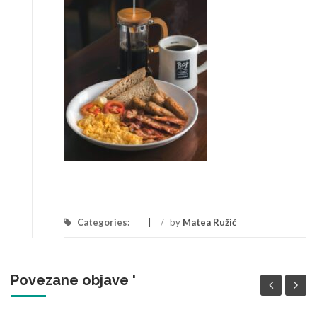
Categories:
/
by
Matea Ružić
Povezane objave '