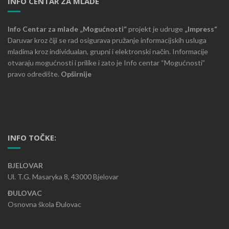
INFO CENTAR ZA MLADE
Info Centar za mlade „Mogućnosti“
projekt je udruge
„Impress“
Daruvar kroz čiji se rad osigurava pružanje informacijskih usluga
mladima kroz individualan, grupni i elektronski način. Informacije
otvaraju mogućnosti i prilike i zato je Info centar “Mogućnosti”
pravo odredište.
Opširnije
INFO TOČKE:
BJELOVAR
Ul. T.G. Masaryka 8, 43000 Bjelovar
ĐULOVAC
Osnovna škola Đulovac