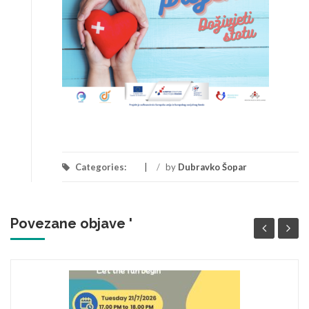
Categories:
/
by
Dubravko Šopar
Povezane objave '