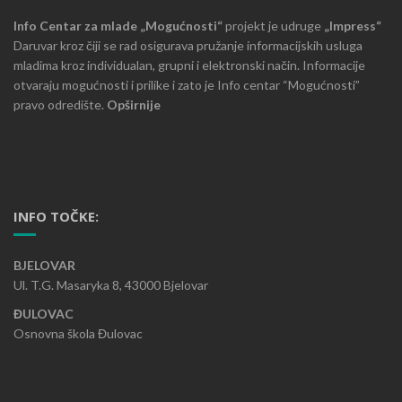
Info Centar za mlade „Mogućnosti“
projekt je udruge
„Impress“
Daruvar kroz čiji se rad osigurava pružanje informacijskih usluga
mladima kroz individualan, grupni i elektronski način. Informacije
otvaraju mogućnosti i prilike i zato je Info centar “Mogućnosti”
pravo odredište.
Opširnije
INFO TOČKE:
BJELOVAR
Ul. T.G. Masaryka 8, 43000 Bjelovar
ĐULOVAC
Osnovna škola Đulovac