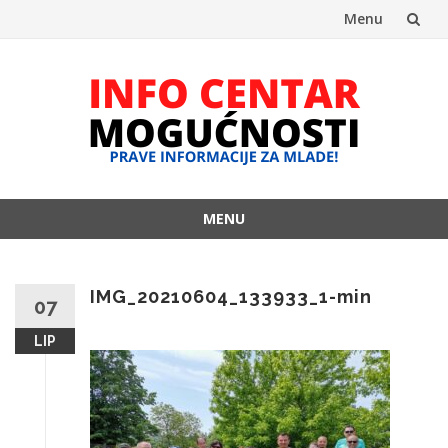
Menu
Skip
to
content
MENU
Skip
to
content
IMG_20210604_133933_1-min
07
LIP