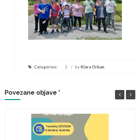
Categories:
/
by
Klara Orban
Povezane objave '