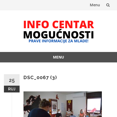
Menu
Skip
to
content
MENU
Skip
to
content
DSC_0067 (3)
25
RUJ