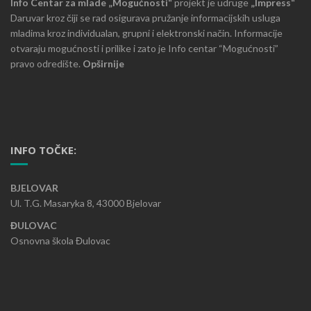
Info Centar za mlade „Mogućnosti“
projekt je udruge
„Impress“
Daruvar kroz čiji se rad osigurava pružanje informacijskih usluga
mladima kroz individualan, grupni i elektronski način. Informacije
otvaraju mogućnosti i prilike i zato je Info centar “Mogućnosti”
pravo odredište.
Opširnije
INFO TOČKE:
BJELOVAR
Ul. T.G. Masaryka 8, 43000 Bjelovar
ĐULOVAC
Osnovna škola Đulovac