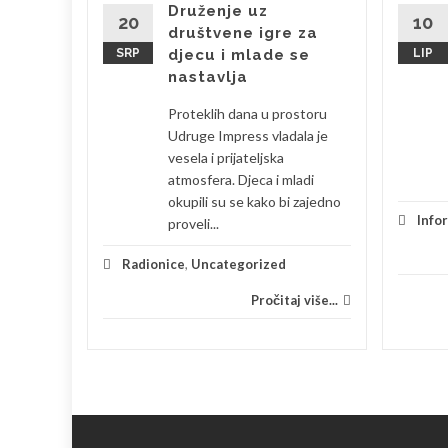
Druženje uz
20
10
društvene igre za
SRP
djecu i mlade se
LIP
bila sam
nastavlja
 je
Proteklih dana u prostoru
eski s
Udruge Impress vladala je
la sam se
vesela i prijateljska
atmosfera. Djeca i mladi
okupili su se kako bi zajedno
je
Info
proveli...
 više...
Radionice
,
Uncategorized
Pročitaj više...