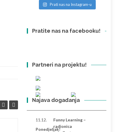
Prati nas na Instagram-u
Pratite nas na facebooku!
Partneri na projektu!
Najava događanja
11.12.
Funny Learning –
radionica
Ponedjeljak!
Razlike između