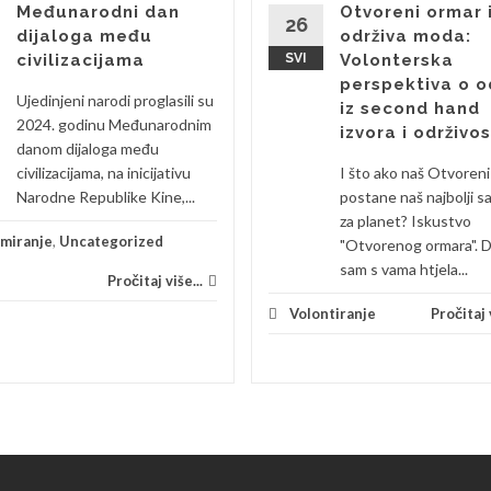
Međunarodni dan
Otvoreni ormar 
26
dijaloga među
održiva moda:
civilizacijama
SVI
Volonterska
perspektiva o o
Ujedinjeni narodi proglasili su
iz second hand
2024. godinu Međunarodnim
izvora i održivos
danom dijaloga među
civilizacijama, na inicijativu
I što ako naš Otvoren
Narodne Republike Kine,...
postane naš najbolji s
za planet? Iskustvo
rmiranje
,
Uncategorized
"Otvorenog ormara". 
sam s vama htjela...
Pročitaj više...
Volontiranje
Pročitaj v