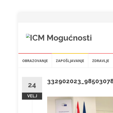
Skip
OBRAZOVANJE
ZAPOŠLJAVANJE
ZDRAVLJE
to
content
332902023_9850307
24
VELJ