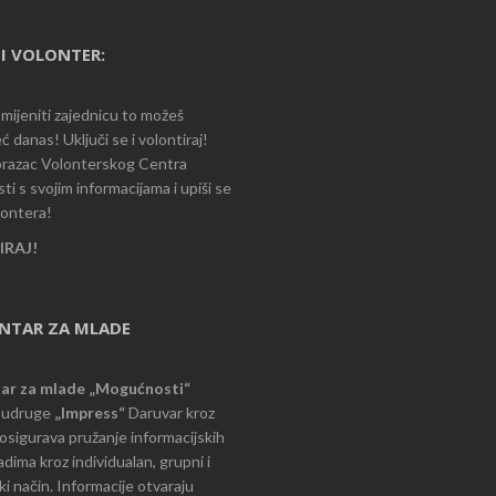
I VOLONTER:
romijeniti zajednicu to možeš
ć danas! Uključi se i volontiraj!
razac Volonterskog Centra
i s svojim informacijama i upiši se
lontera!
RAJ!
ENTAR ZA MLADE
tar za mlade „Mogućnosti“
e udruge
„Impress“
Daruvar kroz
d osigurava pružanje informacijskih
dima kroz individualan, grupni i
i način. Informacije otvaraju