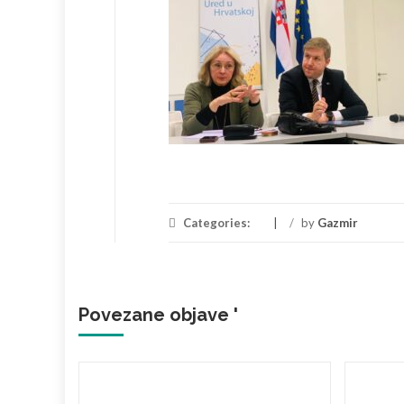
Categories:
/
by
Gazmir
Povezane objave '
brala