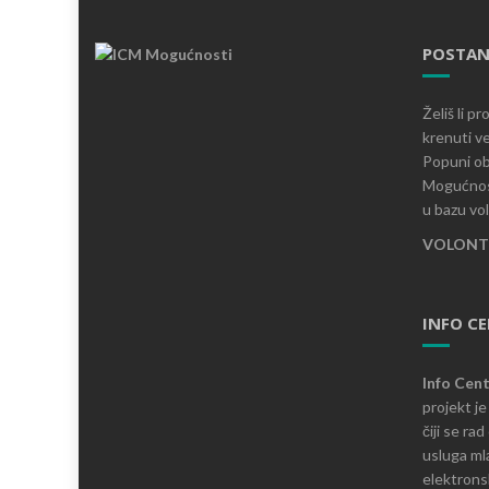
POSTAN
Želiš li p
krenuti ve
Popuni ob
Mogućnost
u bazu vo
VOLONTI
INFO C
Info Cen
projekt j
čiji se ra
usluga mla
elektronsk