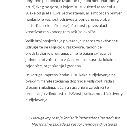
prigodne poklončiće izrađene tijekom međunarodnog
studijskog posjeta, u kojem su sukulenti zasađeni u
ljuske od jajeta. Ovaj jednostavan, ali simboličan primjer
naglasio je važnost održivosti, ponovne uporabe
materijala i ekološke osviještenosti, povezujući
kreativnost s konceptom zaštite okoliša.
Velik broj posjetitelja pokazao je interes za aktivnosti
udruge te se uključio u razgovore, radionice i
predstavljanje programa, čime je Sajam cvijeća još
jednom potvrđen kao važan prostor susreta lokalne
zajednice, organizacija i građana.
Iz Udruga Impress istaknuli su kako sudjelovanje na
ovakvim manifestacijama doprinosi vidljivosti rada s
djecom i mladima, jačanju suradnje u zajednici te
promicanju vrijednosti održivosti, solidarnosti i aktivnog
sudjelovanja.
*
Udruga Impress je korisnik institucionalne podrške
Nacionalne zaklade za razvoj civilnoga društva za