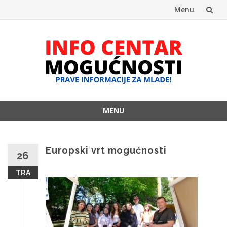
Menu
Skip
to
content
MENU
Skip
to
content
Europski vrt mogućnosti
26
TRA