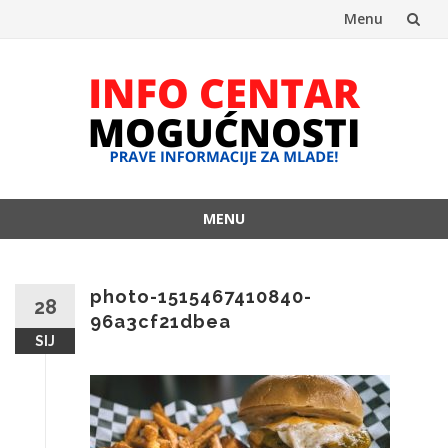
Menu
Skip
to
content
MENU
Skip
to
content
photo-1515467410840-
28
96a3cf21dbea
SIJ