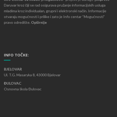
Daruvar kroz čiji se rad osigurava pružanje informacijskih usluga
mladima kroz individualan, grupni i elektronski način. Informacije
otvaraju mogućnosti i prilike i zato je Info centar “Mogućnosti”
pravo odredište.
Opširnije
INFO TOČKE:
BJELOVAR
Ul. T.G. Masaryka 8, 43000 Bjelovar
ĐULOVAC
Osnovna škola Đulovac