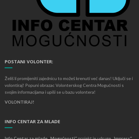
POSTANI VOLONTER:
Želiš li promijeniti zajednicu to možeš krenuti već danas! Uključi se i
volontiraj! Popuni obrazac Volonterskog Centra Mogućnosti s
svojim informacijama i upiši se u bazu volontera!
VOLONTIRAJ!
INFO CENTAR ZA MLADE
Info Centar za mlade „Mogućnosti“
projekt je udruge
„Impress“