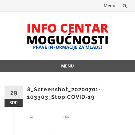
Menu
Skip
to
content
MENU
Skip
to
content
8_Screenshot_20200701-
29
103303_Stop COVID-19
SRP