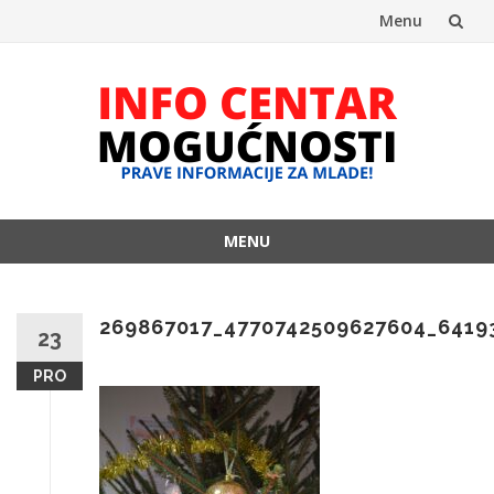
Menu
Skip
to
content
MENU
Skip
to
content
269867017_4770742509627604_6419
23
PRO