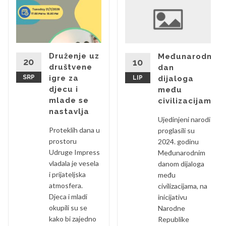
Druženje uz
Međunarodni
20
10
društvene
dan
SRP
igre za
LIP
dijaloga
djecu i
među
mlade se
civilizacijama
nastavlja
Ujedinjeni narodi
Proteklih dana u
proglasili su
prostoru
2024. godinu
Udruge Impress
Međunarodnim
vladala je vesela
danom dijaloga
i prijateljska
među
atmosfera.
civilizacijama, na
Djeca i mladi
inicijativu
okupili su se
Narodne
kako bi zajedno
Republike