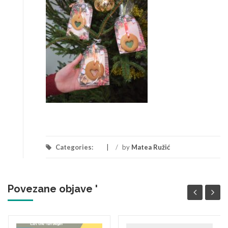
Categories:
/
by
Matea Ružić
Povezane objave '