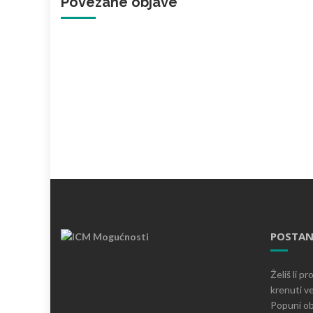
Povezane objave '
POSTAN
Želiš li p
krenuti ve
Popuni ob