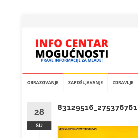
Skip
OBRAZOVANJE
ZAPOŠLJAVANJE
ZDRAVLJE
to
content
83129516_27537676
28
SIJ