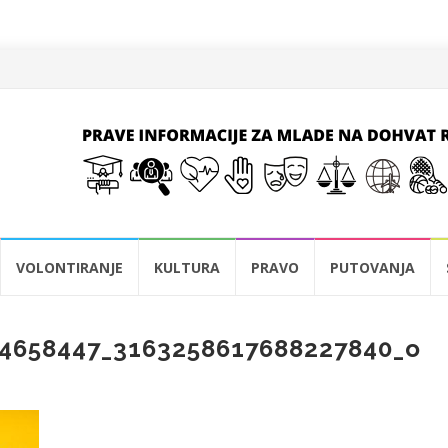
VOLONTIRANJE
KULTURA
PRAVO
PUTOVANJA
14658447_3163258617688227840_o