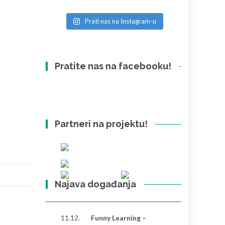
Prati nas na Instagram-u
Pratite nas na facebooku!
Partneri na projektu!
Najava događanja
11.12.
Funny Learning –