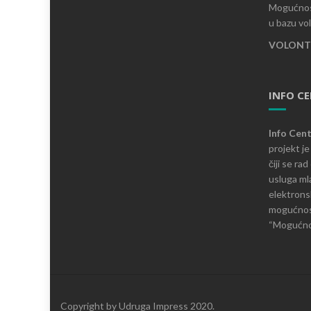
Mogućnost
u bazu vo
VOLONTI
INFO C
Info Cen
projekt j
čiji se ra
usluga mla
elektronsk
mogućnosti
“Mogućnos
Copyright by Udruga Impress 2020.