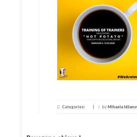
Categories:
/
by
Mihaela Idžano