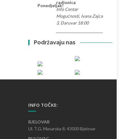
radionica
Ponedjeljak!
Info Centar
Mogućnosti, Ivana Zajca
3, Daruvar 18:00
Podržavaju nas
INFO TOČKE:
BJELOVAR
Ul. T.G. Masaryka 8, 43000 Bjelovar
ĐULOVAC