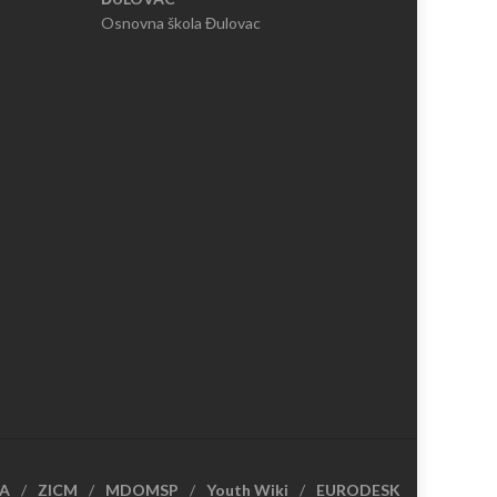
Osnovna škola Đulovac
CA
ZICM
MDOMSP
Youth Wiki
EURODESK