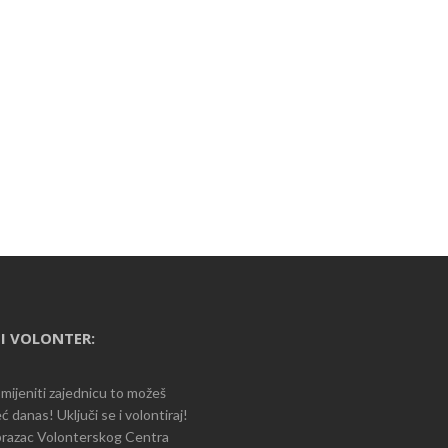
I VOLONTER:
romijeniti zajednicu to možeš
ć danas! Uključi se i volontiraj!
razac Volonterskog Centra