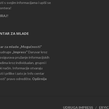
i s svojim informacijama i upiši se
lontera!
RAJ!
ENTAR ZA MLADE
tar za mlade „Mogućnosti“
e udruge
„Impress“
Daruvar kroz
d osigurava pružanje informacijskih
dima kroz individualan, grupni i
i način. Informacije otvaraju
 i prilike i zato je Info centar
ti” pravo odredište.
Opširnije
UDRUGA IMPRESS
ERYI