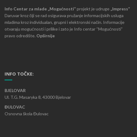
Info Centar za mlade „Mogućnosti“
projekt je udruge
„Impress“
Daruvar kroz čiji se rad osigurava pružanje informacijskih usluga
mladima kroz individualan, grupni i elektronski način. Informacije
otvaraju mogućnosti i prilike i zato je Info centar “Mogućnosti”
pravo odredište.
Opširnije
INFO TOČKE:
BJELOVAR
Ul. T.G. Masaryka 8, 43000 Bjelovar
ĐULOVAC
Osnovna škola Đulovac