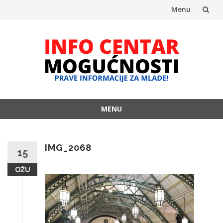
Menu
Skip
to
content
MENU
Skip
to
content
IMG_2068
15
OŽU