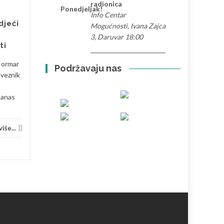
radionica
SVI
osobna perspektiva
SVI
Ponedjeljak!
Info Centar
Nakon što sam proveo
djeći
Mogućnosti, Ivana Zajca
značajno vrijeme u Hrvatskoj i
3, Daruvar 18:00
Turskoj, primijetio sam
ti
nekoliko izraženih razlika koje
i ormar
oblikuju svakodnevni ritam...
Podržavaju nas
aveznik
Volontiranje
Pročitaj više...
Priče 
Danas
iše...