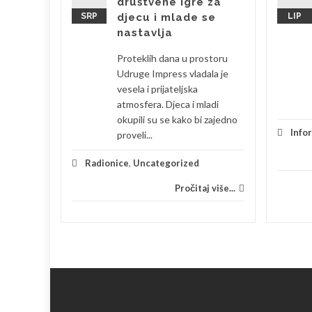
društvene igre za
SRP
djecu i mlade se
LIP
bila sam
nastavlja
 je
Proteklih dana u prostoru
eski s
Udruge Impress vladala je
la sam se
vesela i prijateljska
atmosfera. Djeca i mladi
okupili su se kako bi zajedno
je
Info
proveli...
 više...
Radionice
,
Uncategorized
Pročitaj više...