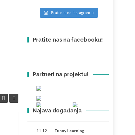
Prati nas na Instagram-u
Pratite nas na facebooku!
Partneri na projektu!
Najava događanja
Razlike između
26
26
i
11.12.
Funny Learning –
Hrvatske i Turske: