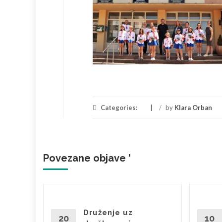
Categories:
/
by
Klara Orban
Povezane objave '
brala
Druženje uz
20
10