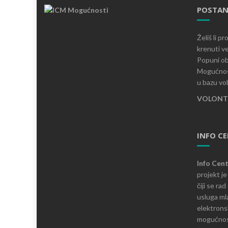
POSTAN
Želiš li p
krenuti ve
Popuni ob
Mogućnost
u bazu vo
VOLONTI
INFO C
Info Cen
projekt j
čiji se ra
usluga mla
elektronsk
mogućnosti