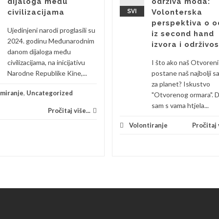
dijaloga među
održiva moda:
civilizacijama
SVI
Volonterska
perspektiva o o
Ujedinjeni narodi proglasili su
iz second hand
2024. godinu Međunarodnim
izvora i održivos
danom dijaloga među
civilizacijama, na inicijativu
I što ako naš Otvoren
Narodne Republike Kine,...
postane naš najbolji s
za planet? Iskustvo
rmiranje
,
Uncategorized
"Otvorenog ormara". 
sam s vama htjela...
Pročitaj više...
Volontiranje
Pročitaj v