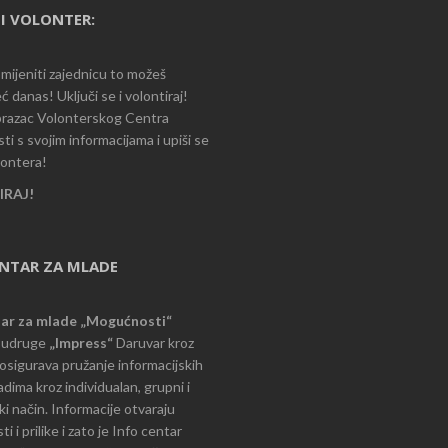
I VOLONTER:
romijeniti zajednicu to možeš
ć danas! Uključi se i volontiraj!
razac Volonterskog Centra
i s svojim informacijama i upiši se
lontera!
RAJ!
ENTAR ZA MLADE
tar za mlade „Mogućnosti“
e udruge
„Impress“
Daruvar kroz
d osigurava pružanje informacijskih
dima kroz individualan, grupni i
i način. Informacije otvaraju
 i prilike i zato je Info centar