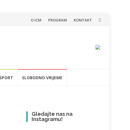
Skip
O ICM
PROGRAM
KONTAKT
to
content
SPORT
SLOBODNO VRIJEME
Gledajte nas na
Instagramu!