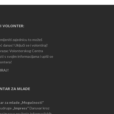
I VOLONTER:
romijeniti zajednicu to možeš
ć danas! Uključi se i volontiraj!
razac Volonterskog Centra
i s svojim informacijama i upiši se
lontera!
RAJ!
ENTAR ZA MLADE
tar za mlade „Mogućnosti“
e udruge
„Impress“
Daruvar kroz
d osigurava pružanje informacijskih