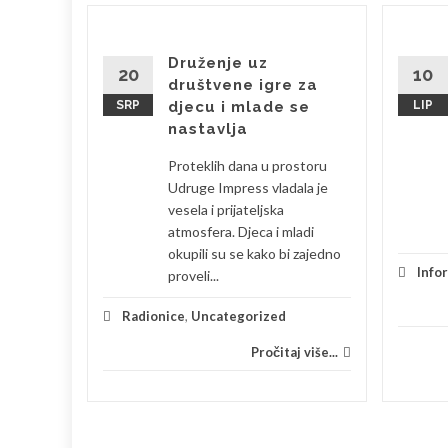
brala
Druženje uz
20
10
društvene igre za
SRP
djecu i mlade se
LIP
bila sam
nastavlja
 je
Proteklih dana u prostoru
eski s
Udruge Impress vladala je
la sam se
vesela i prijateljska
atmosfera. Djeca i mladi
okupili su se kako bi zajedno
je
Info
proveli...
 više...
Radionice
,
Uncategorized
Pročitaj više...