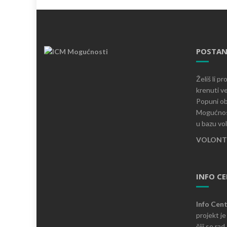
POSTAN
Želiš li p
krenuti ve
Popuni ob
Mogućnost
u bazu vo
VOLONTI
INFO C
Info Cen
projekt j
čiji se ra