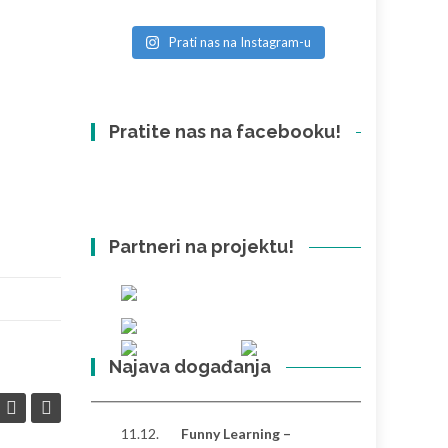
Prati nas na Instagram-u
Pratite nas na facebooku!
Partneri na projektu!
Najava događanja
11.12.
Funny Learning –