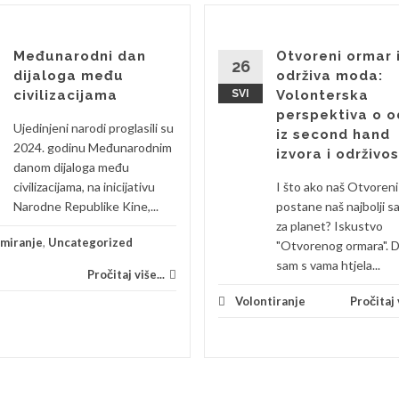
Međunarodni dan
Otvoreni ormar 
26
dijaloga među
održiva moda:
civilizacijama
SVI
Volonterska
perspektiva o o
Ujedinjeni narodi proglasili su
iz second hand
2024. godinu Međunarodnim
izvora i održivos
danom dijaloga među
civilizacijama, na inicijativu
I što ako naš Otvoren
Narodne Republike Kine,...
postane naš najbolji s
za planet? Iskustvo
rmiranje
,
Uncategorized
"Otvorenog ormara". 
sam s vama htjela...
Pročitaj više...
Volontiranje
Pročitaj v