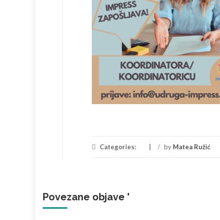
Categories:
/
by
Matea Ružić
Povezane objave '