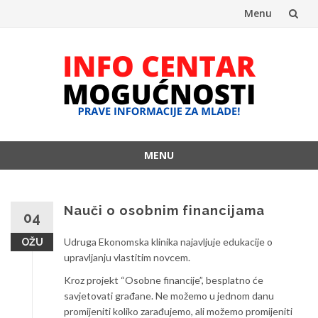
Menu
Skip
to
content
MENU
Skip
to
content
Nauči o osobnim financijama
04
Udruga Ekonomska klinika najavljuje edukacije o
OŽU
upravljanju vlastitim novcem.
Kroz projekt “Osobne financije”, besplatno će
savjetovati građane. Ne možemo u jednom danu
promijeniti koliko zarađujemo, ali možemo promijeniti