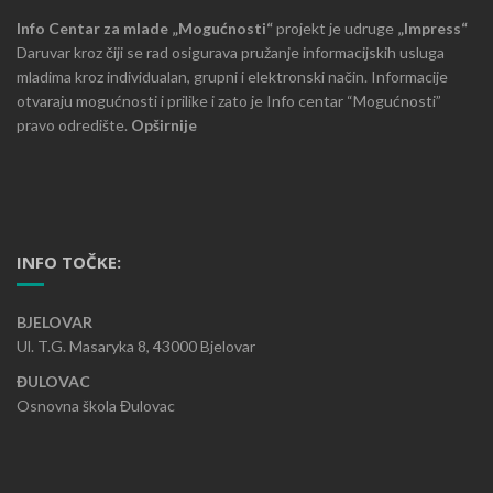
Info Centar za mlade „Mogućnosti“
projekt je udruge
„Impress“
Daruvar kroz čiji se rad osigurava pružanje informacijskih usluga
mladima kroz individualan, grupni i elektronski način. Informacije
otvaraju mogućnosti i prilike i zato je Info centar “Mogućnosti”
pravo odredište.
Opširnije
INFO TOČKE:
BJELOVAR
Ul. T.G. Masaryka 8, 43000 Bjelovar
ĐULOVAC
Osnovna škola Đulovac