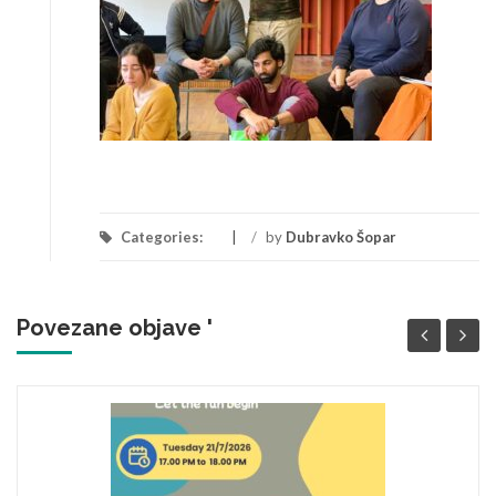
Categories:
/
by
Dubravko Šopar
Povezane objave '