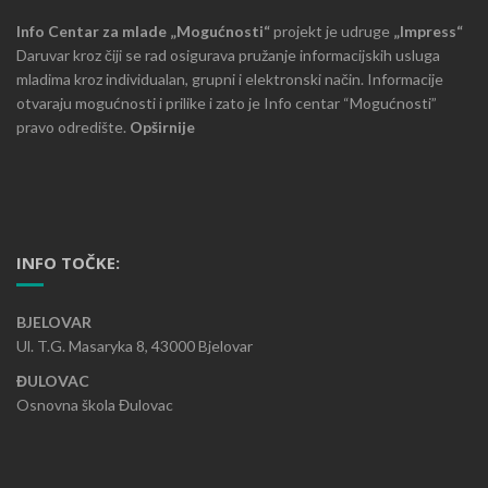
Info Centar za mlade „Mogućnosti“
projekt je udruge
„Impress“
Daruvar kroz čiji se rad osigurava pružanje informacijskih usluga
mladima kroz individualan, grupni i elektronski način. Informacije
otvaraju mogućnosti i prilike i zato je Info centar “Mogućnosti”
pravo odredište.
Opširnije
INFO TOČKE:
BJELOVAR
Ul. T.G. Masaryka 8, 43000 Bjelovar
ĐULOVAC
Osnovna škola Đulovac