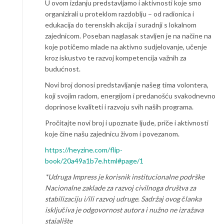
U ovom izdanju predstavljamo i aktivnosti koje smo
organizirali u proteklom razdoblju – od radionica i
edukacija do terenskih akcija i suradnji s lokalnom
zajednicom. Poseban naglasak stavljen je na načine na
koje potičemo mlade na aktivno sudjelovanje, učenje
kroz iskustvo te razvoj kompetencija važnih za
budućnost.
Novi broj donosi predstavljanje našeg tima volontera,
koji svojim radom, energijom i predanošću svakodnevno
doprinose kvaliteti i razvoju svih naših programa.
Pročitajte novi broj i upoznate ljude, priče i aktivnosti
koje čine našu zajednicu živom i povezanom.
https://heyzine.com/flip-
book/20a49a1b7e.html#page/1
*Udruga Impress je korisnik institucionalne podrške
Nacionalne zaklade za razvoj civilnoga društva za
stabilizaciju i/ili razvoj udruge. Sadržaj ovog članka
isključiva je odgovornost autora i nužno ne izražava
stajalište