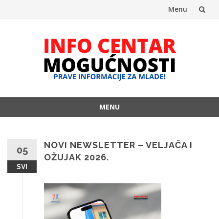
Menu
Skip
to
content
MENU
Skip
to
content
NOVI NEWSLETTER – VELJAČA I
05
OŽUJAK 2026.
SVI