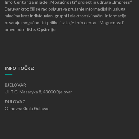
Info Centar za mlade „Mogućnosti“
projekt je udruge
„Impress“
Daruvar kroz čiji se rad osigurava pružanje informacijskih usluga
mladima kroz individualan, grupni i elektronski način. Informacije
otvaraju mogućnosti i prilike i zato je Info centar “Mogućnosti”
pravo odredište.
Opširnije
INFO TOČKE:
BJELOVAR
Ul. T.G. Masaryka 8, 43000 Bjelovar
ĐULOVAC
Osnovna škola Đulovac