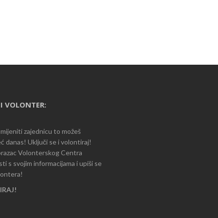
I VOLONTER:
romijeniti zajednicu to možeš
ć danas! Uključi se i volontiraj!
razac Volonterskog Centra
i s svojim informacijama i upiši se
lontera!
RAJ!