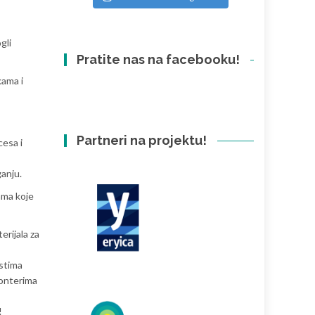
gli
Pratite nas na facebooku!
kama i
Partneri na projektu!
cesa i
ganju.
ama koje
erijala za
ostima
lonterima
!