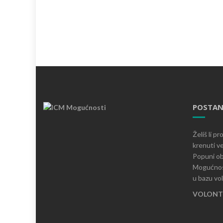
POSTAN
Želiš li p
krenuti ve
Popuni ob
Mogućnost
u bazu vo
VOLONTI