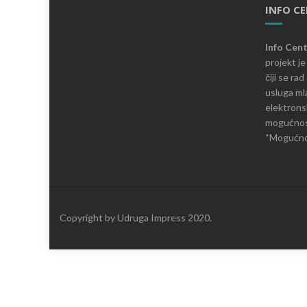
INFO C
Info Cen
projekt j
čiji se ra
usluga mla
elektronsk
mogućnosti
“Mogućnos
Copyright by Udruga Impress 2020.