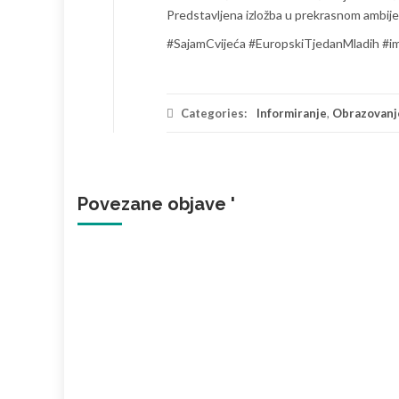
Predstavljena izložba u prekrasnom ambijen
#SajamCvijeća #EuropskiTjedanMladih 
Categories:
Informiranje
,
Obrazovanj
Povezane objave '