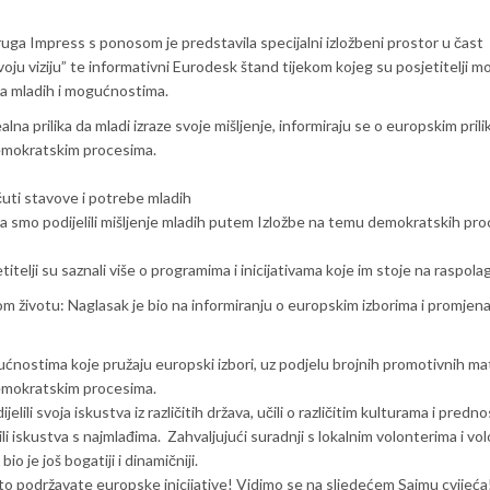
uga Impress s ponosom je predstavila specijalni izložbeni prostor u čast
ju viziju” te informativni Eurodesk štand tijekom kojeg su posjetitelji mo
na mladih i mogućnostima.
lna prilika da mladi izraze svoje mišljenje, informiraju se o europskim prili
emokratskim procesima.
 čuti stavove i potrebe mladih
ma smo podijelili mišljenje mladih putem Izložbe na temu demokratskih pro
itelji su saznali više o programima i inicijativama koje im stoje na raspola
m životu: Naglasak je bio na informiranju o europskim izborima i promjen
gućnostima koje pružaju europski izbori, uz podjelu brojnih promotivnih mat
demokratskim procesima.
jelili svoja iskustva iz različitih država, učili o različitim kulturama i predn
ili iskustva s najmlađima. Zahvaljujući suradnji s lokalnim volonterima i vo
o je još bogatiji i dinamičniji.
 što podržavate europske inicijative! Vidimo se na sljedećem Sajmu cvijeća