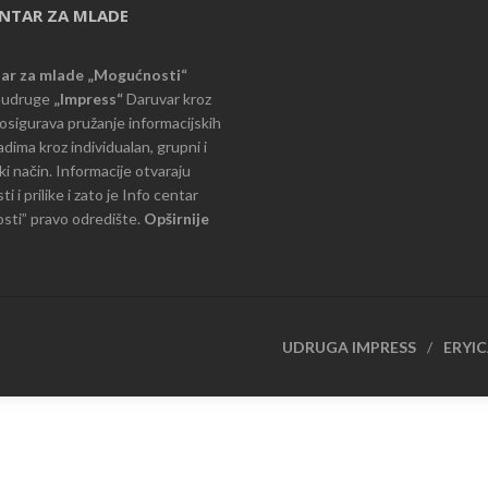
ENTAR ZA MLADE
tar za mlade „Mogućnosti“
e udruge
„Impress“
Daruvar kroz
d osigurava pružanje informacijskih
dima kroz individualan, grupni i
i način. Informacije otvaraju
 i prilike i zato je Info centar
ti” pravo odredište.
Opširnije
UDRUGA IMPRESS
ERYI