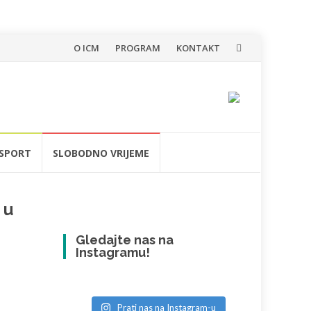
Skip
O ICM
PROGRAM
KONTAKT
to
content
SPORT
SLOBODNO VRIJEME
 u
Gledajte nas na
Instagramu!
Prati nas na Instagram-u