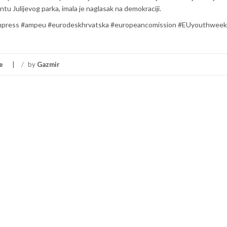
tu Julijevog parka, imala je naglasak na demokraciji.
#impress #ampeu #eurodeskhrvatska #europeancomission #EUyouthwee
e
/
by
Gazmir