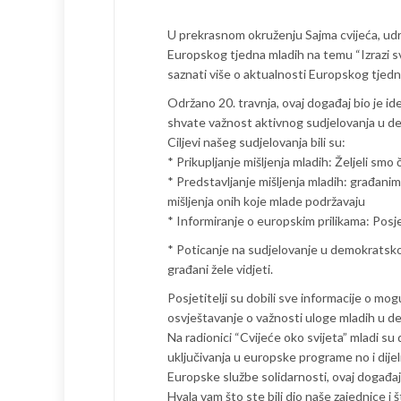
U prekrasnom okruženju Sajma cvijeća, udr
Europskog tjedna mladih na temu “Izrazi svo
saznati više o aktualnosti Europskog tjed
Održano 20. travnja, ovaj događaj bio je idea
shvate važnost aktivnog sudjelovanja u d
Ciljevi našeg sudjelovanja bili su:
* Prikupljanje mišljenja mladih: Željeli smo
* Predstavljanje mišljenja mladih: građani
mišljenja onih koje mlade podržavaju
* Informiranje o europskim prilikama: Posjet
* Poticanje na sudjelovanje u demokratsko
građani žele vidjeti.
Posjetitelji su dobili sve informacije o mo
osvještavanje o važnosti uloge mladih u 
Na radionici “Cvijeće oko svijeta” mladi su di
uključivanja u europske programe no i dijel
Europske službe solidarnosti, ovaj događaj bi
Hvala vam što ste bili dio naše zajednice i