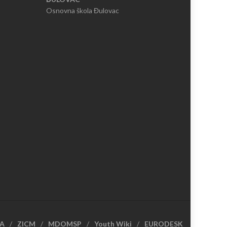
Osnovna škola Đulovac
CA
ZICM
MDOMSP
Youth Wiki
EURODESK