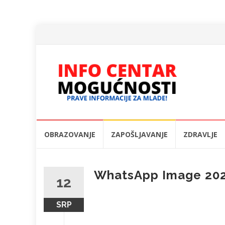
Skip
OBRAZOVANJE
ZAPOŠLJAVANJE
ZDRAVLJE
to
content
WhatsApp Image 202
12
SRP