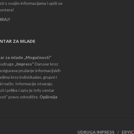
i s svojim informacijama i upiši se
lontera!
RAJ!
ENTAR ZA MLADE
tar za mlade „Mogućnosti“
e udruge
„Impress“
Daruvar kroz
d osigurava pružanje informacijskih
dima kroz individualan, grupni i
i način. Informacije otvaraju
 i prilike i zato je Info centar
ti” pravo odredište.
Opširnije
UDRUGA IMPRESS
ERYI