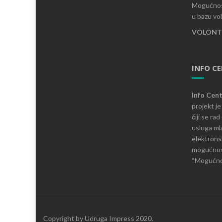
Mogućnost
u bazu vo
VOLONTI
INFO C
Info Cen
projekt j
čiji se ra
usluga mla
elektronsk
mogućnosti
“Mogućnos
Copyright by Udruga Impress 2020.