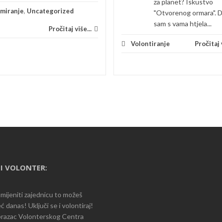
za planet? Iskustvo
rmiranje
,
Uncategorized
"Otvorenog ormara". 
sam s vama htjela...
Pročitaj više...
Volontiranje
Pročitaj v
I VOLONTER:
romijeniti zajednicu to možeš
ć danas! Uključi se i volontiraj!
razac Volonterskog Centra