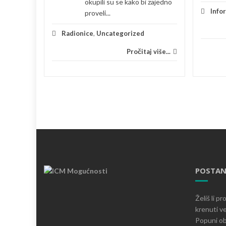
okupili su se kako bi zajedno
je
Info
proveli...
 više...
Radionice
,
Uncategorized
Pročitaj više...
POSTAN
Želiš li p
krenuti ve
Popuni ob