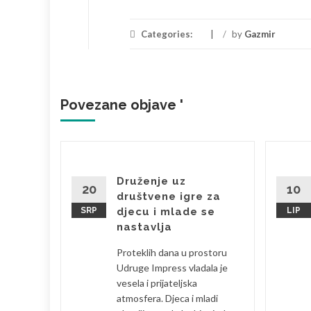
Categories:
/
by
Gazmir
Povezane objave '
brala
Druženje uz
20
10
društvene igre za
SRP
djecu i mlade se
LIP
bila sam
nastavlja
 je
Proteklih dana u prostoru
eski s
Udruge Impress vladala je
la sam se
vesela i prijateljska
atmosfera. Djeca i mladi