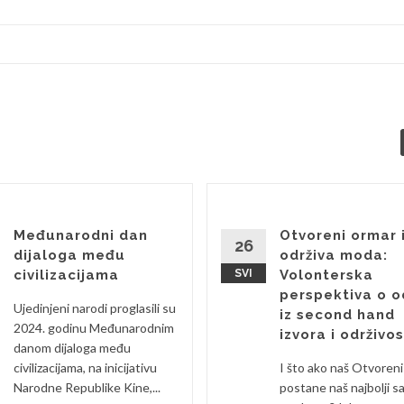
Međunarodni dan
Otvoreni ormar 
26
dijaloga među
održiva moda:
civilizacijama
SVI
Volonterska
perspektiva o o
Ujedinjeni narodi proglasili su
iz second hand
2024. godinu Međunarodnim
izvora i održivos
danom dijaloga među
civilizacijama, na inicijativu
I što ako naš Otvoren
Narodne Republike Kine,...
postane naš najbolji s