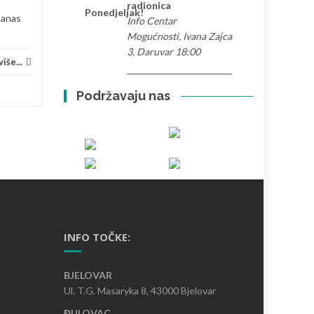
Volontiranje
Pročitaj više...
Priče 
radionica
Ponedjeljak!
Danas
Info Centar
Mogućnosti, Ivana Zajca
3, Daruvar 18:00
iše...
Podržavaju nas
INFO TOČKE:
BJELOVAR
Ul. T.G. Masaryka 8, 43000 Bjelovar
ĐULOVAC