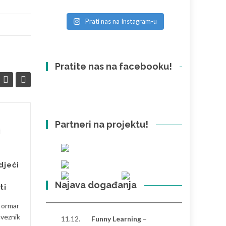
Prati nas na Instagram-u
Pratite nas na facebooku!
Partneri na projektu!
Razlike između
26
26
i
Hrvatske i Turske:
SVI
osobna perspektiva
SVI
Nakon što sam proveo
djeći
značajno vrijeme u Hrvatskoj i
Najava događanja
Turskoj, primijetio sam
ti
nekoliko izraženih razlika koje
i ormar
oblikuju svakodnevni ritam...
aveznik
11.12.
Funny Learning –