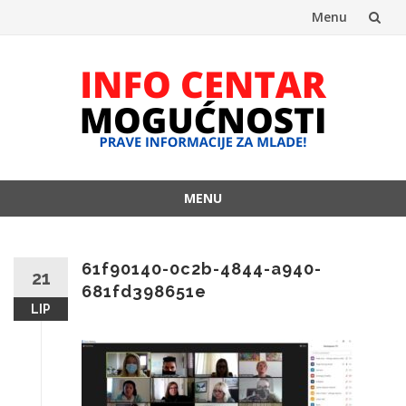
Menu
Skip
to
content
MENU
Skip
to
content
61f90140-0c2b-4844-a940-
21
681fd398651e
LIP