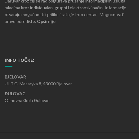
Daruvar kroz čiji se rad osigurava pružanje informacijskih usluga
mladima kroz individualan, grupni i elektronski način. Informacije
otvaraju mogućnosti i prilike i zato je Info centar “Mogućnosti”
pravo odredište.
Opširnije
INFO TOČKE:
BJELOVAR
Ul. T.G. Masaryka 8, 43000 Bjelovar
ĐULOVAC
Osnovna škola Đulovac