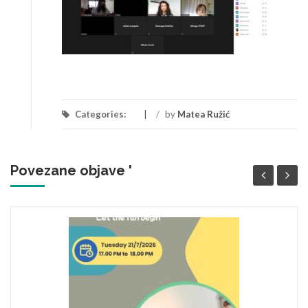
Categories:
/
by
Matea Ružić
Povezane objave '