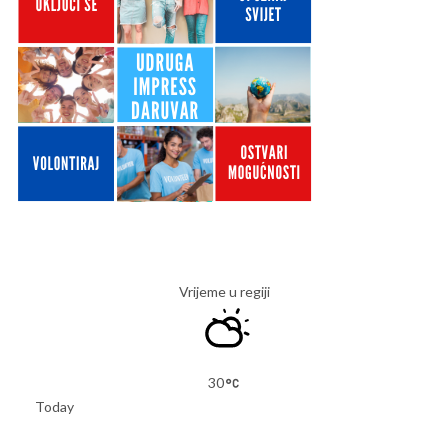
Vrijeme u regiji
30
Today