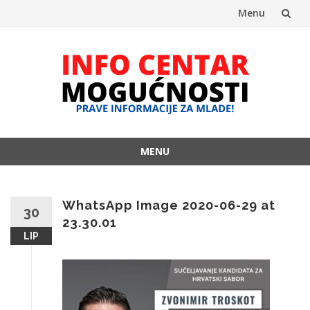
Menu
Skip
to
content
MENU
Skip
to
content
WhatsApp Image 2020-06-29 at
30
23.30.01
LIP