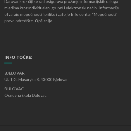
Daruvar kroz čiji se rad osigurava pružanje informacijskih usluga
mladima kroz individualan, grupni i elektronski način. Informacije
otvaraju mogućnosti i prilike i zato je Info centar “Mogućnosti”
pravo odredište.
Opširnije
INFO TOČKE:
BJELOVAR
Ul. T.G. Masaryka 8, 43000 Bjelovar
ĐULOVAC
Osnovna škola Đulovac